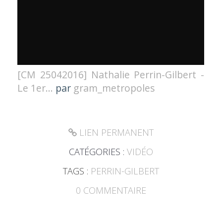
[CM 25042016] Nathalie Perrin-Gilbert -
Le 1er...
par
gram_metropoles
LIEN PERMANENT
CATÉGORIES :
VIDÉO
TAGS :
PERRIN-GILBERT
0
COMMENTAIRE