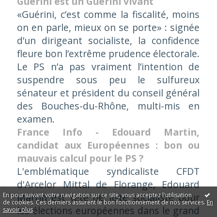
Guérini est un Guérini vivant
«Guérini, c’est comme la fiscalité, moins
on en parle, mieux on se porte»
: signée
d’un dirigeant socialiste, la confidence
fleure bon l’extrême prudence électorale.
Le PS n’a pas vraiment l’intention de
suspendre sous peu le sulfureux
sénateur et président du conseil général
des Bouches-du-Rhône, multi-mis en
examen.
France Info - Edouard Martin,
candidat aux Européennes : bon ou
mauvais calcul pour le PS ?
L'emblématique syndicaliste CFDT
d'Arcelor Mittal de Florange, Edouard
En poursuivant votre navigation sur ce site, vous acceptez l'utilisation
Martin est tête de liste socialiste pour
de cookies. Ces derniers assurent le bon fonctionnement de nos services.
En
les élections européennes dans le grand
savoir plus
.