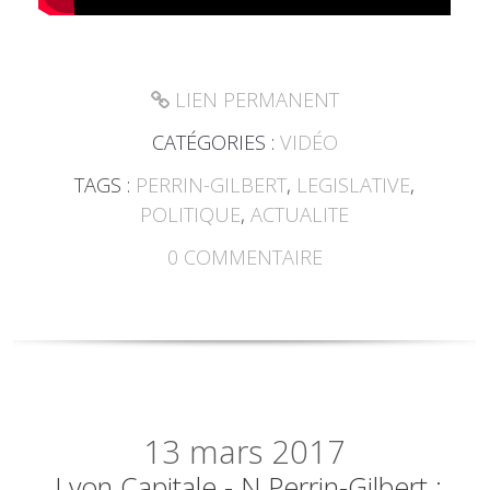
LIEN PERMANENT
CATÉGORIES :
VIDÉO
TAGS :
PERRIN-GILBERT
,
LEGISLATIVE
,
POLITIQUE
,
ACTUALITE
0
COMMENTAIRE
13
mars 2017
Lyon Capitale - N.Perrin-Gilbert :