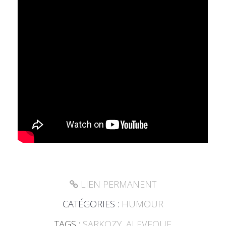
LIEN PERMANENT
CATÉGORIES :
HUMOUR
TAGS :
SARKOZY
,
ALEVEQUE