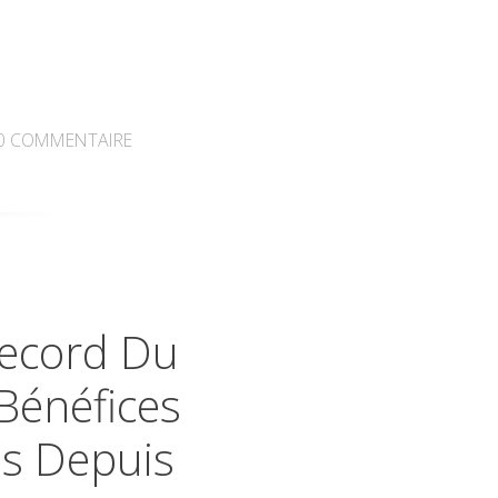
0
COMMENTAIRE
Record Du
Bénéfices
es Depuis