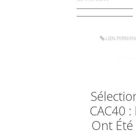
_______________________
_______________________
LIEN PERMAN
Sélectio
CAC40 : 
Ont Été