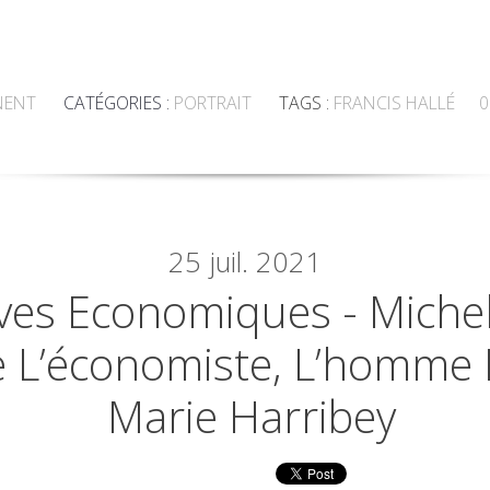
NENT
CATÉGORIES :
PORTRAIT
TAGS :
FRANCIS HALLÉ
0
25
juil. 2021
ives Economiques - Miche
e L’économiste, L’homme 
Marie Harribey