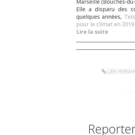
Marseille (Bouches-du
Elle a disparu des c
quelques années,
Teï
pour le climat en 2019
Lire la suite
________________________
________________________
LIEN PERMA
Reporter