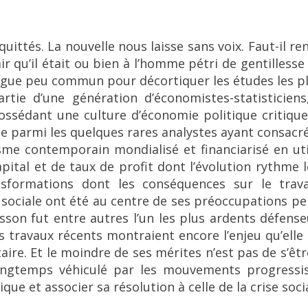
uittés. La nouvelle nous laisse sans voix. Faut-il
ir qu’il était ou bien à l’homme pétri de gentilless
gue peu commun pour décortiquer les études les pl
rtie d’une génération d’économistes-statisticien
possédant une culture d’économie politique critique
te parmi les quelques rares analystes ayant consacré 
isme contemporain mondialisé et financiarisé en ut
pital et de taux de profit dont l’évolution rythme 
nsformations dont les conséquences sur le travai
 sociale ont été au centre de ses préoccupations p
sson fut entre autres l’un les plus ardents défens
es travaux récents montraient encore l’enjeu qu’ell
taire. Et le moindre de ses mérites n’est pas de s’êt
longtemps véhiculé par les mouvements progressi
que et associer sa résolution à celle de la crise socia