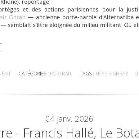
-Rhône), reportage
ortèges et des actions parisiennes pour la justi
ssir Ghrab
— ancienne porte-parole d’Alternatiba e
— semblait s’être éloignée du milieu militant. Où éta
_
_
NENT
CATÉGORIES :
PORTRAIT
TAGS :
TEÏSSIR GHRAB
0
04
janv. 2026
re - Francis Hallé, Le Bot