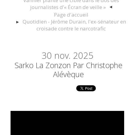
Vannier plante une cible dans le dos des
journalistes d’« Écran de veille »
Page d'accueil
Quotidien - Jérôme Durain, l'ex-sénateur en
croisade contre le narcotrafic
30
nov. 2025
Sarko La Zonzon Par Christophe
Alévèque