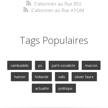
S'abonner au flux RSS
S'abonner au flux ATOM
Tags Populaires
cambadelis
ps
parti socialiste
macron
hamon
hollande
valls
olivier faure
actualite
politique