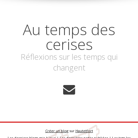
Au temps des
cerises
Réflexions sur les temps qui
changent
Créer un blog
sur
Hautetfort
Les derniers blogs mis à jour
|
Les dernières notes publiées
|
Les tags les