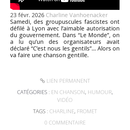
23 févr. 2026
Charline Vanhoenacker
Samedi, des groupuscules fascistes ont
défilé à Lyon avec l’aimable autorisation
du gouvernement. Dans “Le Monde”, on
a lu qu’un des organisateurs avait
déclaré “C’est nous les gentils”... Alors on
va faire une chanson gentille.
LIEN PERMANENT
CATÉGORIES :
EN CHANSON
,
HUMOUR
,
VIDÉO
TAGS :
CHARLINE
,
FROMET
0
COMMENTAIRE