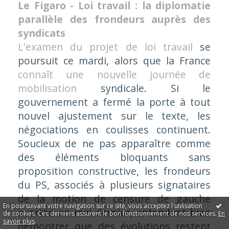
Le Figaro - Loi travail : la diplomatie
parallèle des frondeurs auprès des
syndicats
L'examen du projet de loi travail
se
poursuit ce mardi, alors que la France
connaît une nouvelle journée de
mobilisation
syndicale. Si le
gouvernement a fermé la porte à tout
nouvel ajustement sur le texte, les
négociations en coulisses continuent.
Soucieux de ne pas apparaître comme
des éléments bloquants sans
proposition constructive, les frondeurs
du PS, associés à plusieurs signataires
de la motion de censure de gauche
En poursuivant votre navigation sur ce site, vous acceptez l'utilisation
avortée en mai dernier, entendent bien
de cookies. Ces derniers assurent le bon fonctionnement de nos services.
En
savoir plus
.
démontrer que des évolutions restent