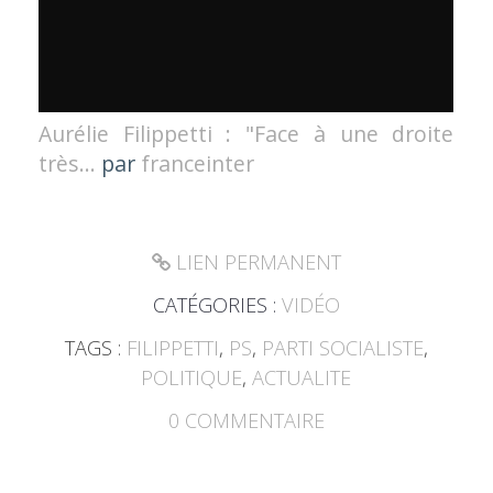
Aurélie Filippetti : "Face à une droite
très...
par
franceinter
LIEN PERMANENT
CATÉGORIES :
VIDÉO
TAGS :
FILIPPETTI
,
PS
,
PARTI SOCIALISTE
,
POLITIQUE
,
ACTUALITE
0
COMMENTAIRE