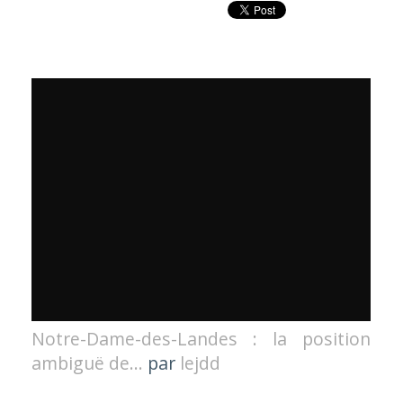
Notre-Dame-des-Landes : la position
ambiguë de...
par
lejdd