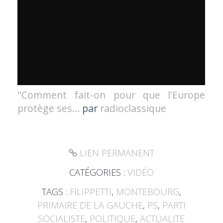
"Comment fait-on pour que l'Europe
protège ses...
par
radioclassique
LIEN PERMANENT
CATÉGORIES :
VIDÉO
TAGS :
FILIPPETTI
,
MONTEBOURG
,
PRIMAIRE DE LA GAUCHE
,
PS
,
PARTI
SOCIALISTE
,
POLITIQUE
,
ACTUALITE