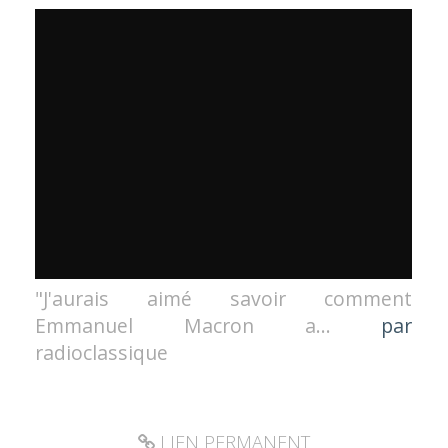
"J'aurais aimé savoir comment
Emmanuel Macron a...
par
radioclassique
LIEN PERMANENT