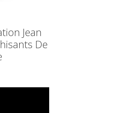
tion Jean
thisants De
e