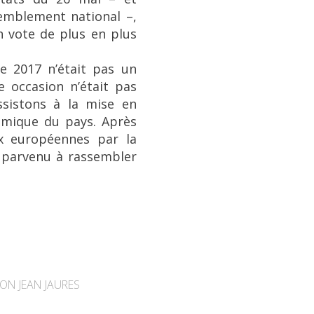
emblement national –,
n vote de plus en plus
e 2017 n’était pas un
e occasion n’était pas
ssistons à la mise en
nomique du pays. Après
ux européennes par la
t parvenu à rassembler
ON JEAN JAURES