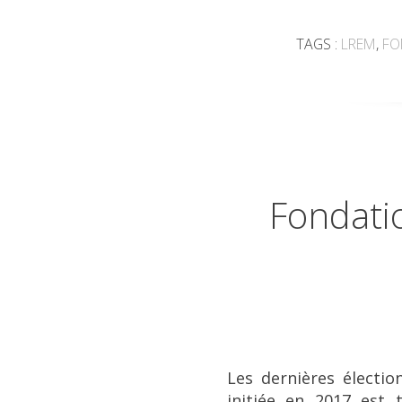
TAGS :
LREM
,
FO
Fondatio
Les dernières électi
initiée en 2017 est 