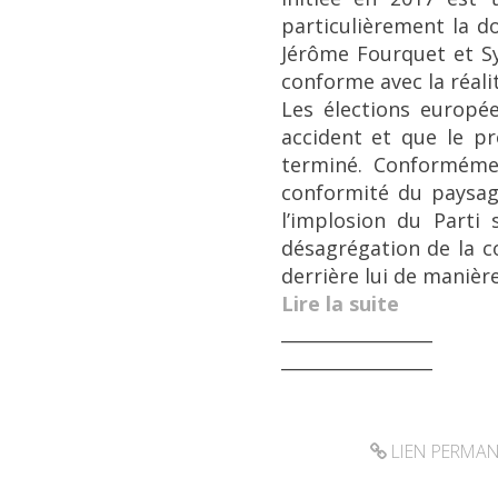
particulièrement la 
Jérôme Fourquet et Sy
conforme avec la réali
Les élections europé
accident et que le pr
terminé. Conformémen
conformité du paysage
l’implosion du Parti
désagrégation de la c
derrière lui de manièr
Lire la suite
_________________
_________________
LIEN PERMA