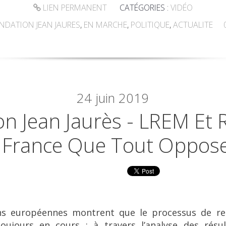
LIEN PERMANENT
CATÉGORIES :
VIDÉO
NDATION JEAN JAURES
,
EN MARCHE
,
POLITIQUE
,
ACTUALITE
24
juin 2019
n Jean Jaurès - LREM Et 
France Que Tout Oppos
ons européennes montrent que le processus de re
toujours en cours : à travers l’analyse des rés