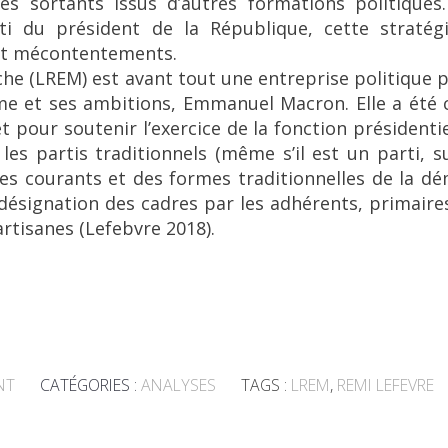
s sortants issus d’autres formations politiques.
ti du président de la République, cette stratég
et mécontentements.
e (LREM) est avant tout une entreprise politique p
mme et ses ambitions, Emmanuel Macron. Elle a été
 pour soutenir l’exercice de la fonction président
 les partis traditionnels (même s’il est un parti, s
des courants et des formes traditionnelles de la d
désignation des cadres par les adhérents, primaire
artisanes (Lefebvre 2018).
NT
CATÉGORIES :
ANALYSES
TAGS :
LREM
,
REMI LEFEVRE