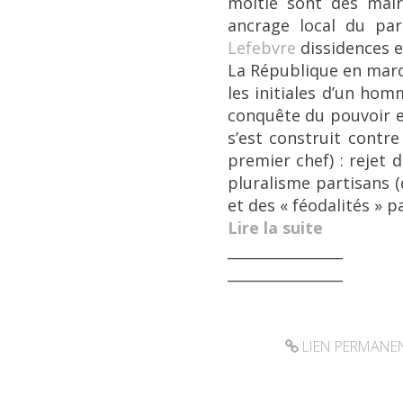
moitié sont des maire
ancrage local du par
Lefebvre
dissidences 
La République en march
les initiales d’un ho
conquête du pouvoir et
s’est construit contre
premier chef) : rejet 
pluralisme partisans (
et des « féodalités » p
Lire la suite
________________
________________
LIEN PERMANE