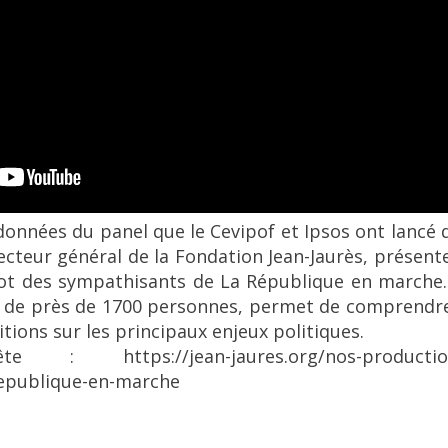
 données du panel que le Cevipof et Ipsos ont lancé
irecteur général de la Fondation Jean-Jaurès, présent
bot des sympathisants de La République en marche
n de près de 1700 personnes, permet de comprendre 
sitions sur les principaux enjeux politiques.
e : https://jean-jaures.org/nos-productions/
republique-en-marche