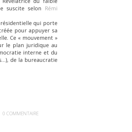
 Révélatrice du faible
ie suscite selon
Rémi
résidentielle qui porte
 créée pour appuyer sa
ielle. Ce « mouvement »
ur le plan juridique au
émocratie interne et du
s…), de la bureaucratie
0
COMMENTAIRE