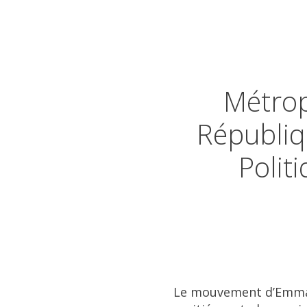
Métrop
Républiq
Polit
Le mouvement d’Emman