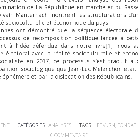
domination de La République en marche et du Rass
lvain Manternach montrent les structurations d’u
té socioculturelle et économique du pays
ennes ont démontré que la séquence électorale d
ocessus de recomposition politique lancée à cett
t à l’idée défendue dans notre livre
[1]
, nous a
 électoral avec la réalité socioculturelle et éco
 socialiste en 2017, ce processus s’est traduit a
oalition sociologique que Jean-Luc Mélenchon étai
e éphémère et par la dislocation des Républicains.
NENT
CATÉGORIES :
ANALYSES
TAGS :
LREM
,
RN
,
FONDATI
0
COMMENTAIRE