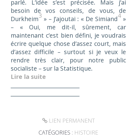
parlé. L’idée s’est précisée. Mais j’ai
besoin de vos conseils, de vous, de
3
4
Durkheim
» – J’ajoutai : « De Simiand
»
– « Oui, me dit-il, sûrement, car
maintenant c’est bien défini, je voudrais
écrire quelque chose d’assez court, mais
d’assez difficile – surtout si je veux le
rendre très clair, pour notre public
socialiste – sur la
Statistique
.
Lire la suite
_________________________
_________________________
LIEN PERMANENT
CATÉGORIES :
HISTOIRE