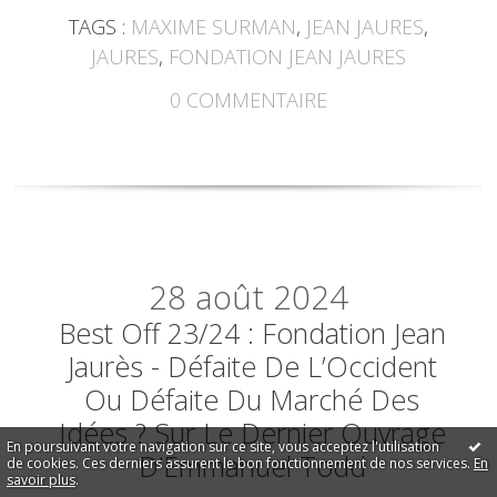
TAGS :
MAXIME SURMAN
,
JEAN JAURES
,
JAURES
,
FONDATION JEAN JAURES
0
COMMENTAIRE
28
août 2024
Best Off 23/24 : Fondation Jean
Jaurès - Défaite De L’Occident
Ou Défaite Du Marché Des
Idées ? Sur Le Dernier Ouvrage
En poursuivant votre navigation sur ce site, vous acceptez l'utilisation
D’Emmanuel Todd
de cookies. Ces derniers assurent le bon fonctionnement de nos services.
En
savoir plus
.