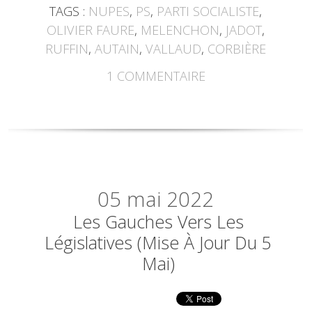
TAGS :
NUPES
,
PS
,
PARTI SOCIALISTE
,
OLIVIER FAURE
,
MELENCHON
,
JADOT
,
RUFFIN
,
AUTAIN
,
VALLAUD
,
CORBIÈRE
1
COMMENTAIRE
05
mai 2022
Les Gauches Vers Les
Législatives (mise À Jour Du 5
Mai)