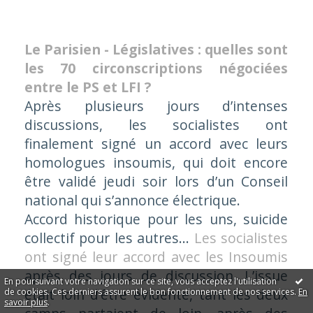
Le Parisien - Législatives : quelles sont
les 70 circonscriptions négociées
entre le PS et LFI ?
Après plusieurs jours d’intenses
discussions, les socialistes ont
finalement signé un accord avec leurs
homologues insoumis, qui doit encore
être validé jeudi soir lors d’un Conseil
national qui s’annonce électrique.
Accord historique pour les uns, suicide
collectif pour les autres…
Les socialistes
ont signé leur accord avec les Insoumis
après des jours de discussion. L’issue
En poursuivant votre navigation sur ce site, vous acceptez l'utilisation
était loin d’être évidente, tant les deux
de cookies. Ces derniers assurent le bon fonctionnement de nos services.
En
savoir plus
.