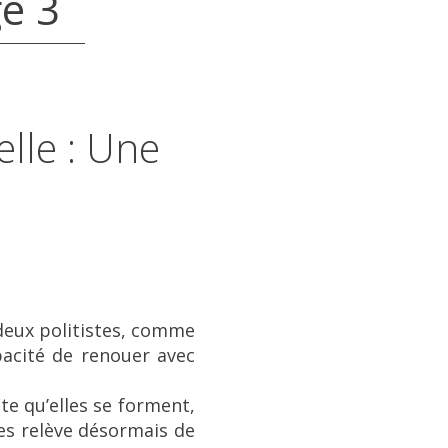
ge 3
elle : Une
deux politistes, comme
pacité de renouer avec
te qu’elles se forment,
ces relève désormais de