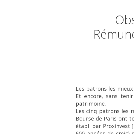
Obs
Rémuné
Les patrons les mieux
Et encore, sans teni
patrimoine.
Les cinq patrons les 
Bourse de Paris ont to
établi par Proxinvest
[
600 années de smic) p