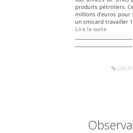
produits pétroliers. C
millions d’euros pour F
un smicard travailler 
Lire la suite
________________________
________________________
LIEN P
Observat