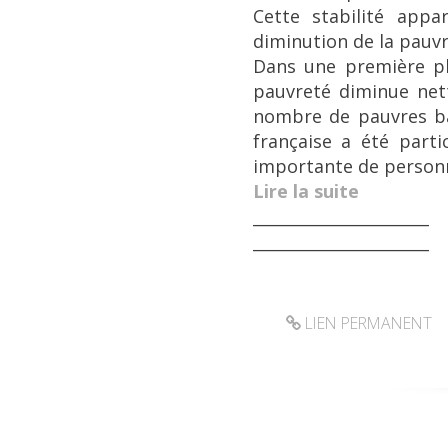
Cette stabilité app
diminution de la pauvr
Dans une première ph
pauvreté diminue net
nombre de pauvres bai
française a été part
importante de personn
Lire la suite
______________________
______________________
LIEN PERMANENT