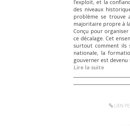
l’exploit, et la confia
des niveaux historiqu
problème se trouve a
majoritaire propre à l
Conçu pour organiser l
ce décalage. Cet ense
surtout comment ils 
nationale, la format
gouverner est devenu si
Lire la suite
________________________
________________________
LIEN P