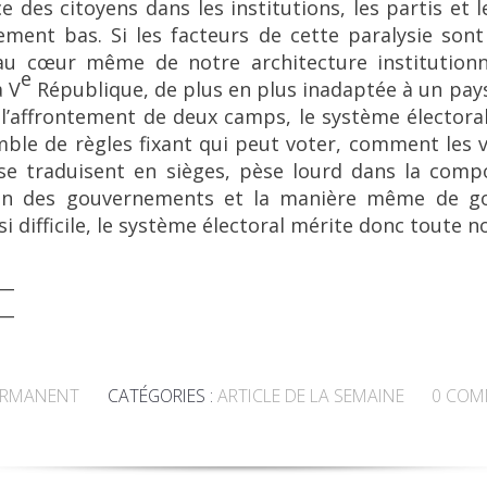
nce des citoyens dans les institutions, les partis et 
ement bas. Si les facteurs de cette paralysie sont
u cœur même de notre architecture institutionne
e
a V
République, de plus en plus inadaptée à un pay
’affrontement de deux camps, le système électoral 
mble de règles fixant qui peut voter, comment les 
se traduisent en sièges, pèse lourd dans la compo
ion des gouvernements et la manière même de go
 difficile, le système électoral mérite donc toute n
__
__
ERMANENT
CATÉGORIES :
ARTICLE DE LA SEMAINE
0
COM