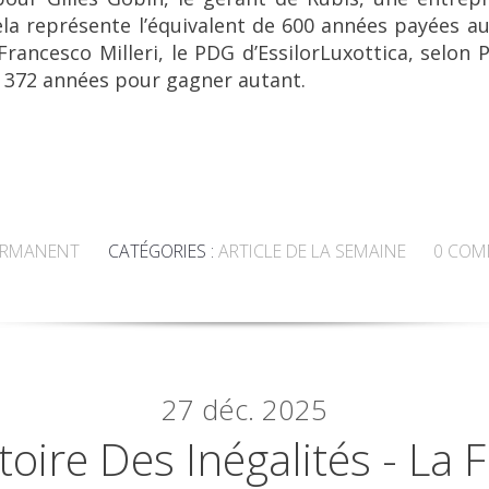
ela représente l’équivalent de 600 années payées au 
rancesco Milleri, le PDG d’EssilorLuxottica, selon Pr
1 372 années pour gagner autant.
ERMANENT
CATÉGORIES :
ARTICLE DE LA SEMAINE
0
COM
27
déc. 2025
oire Des Inégalités - La F