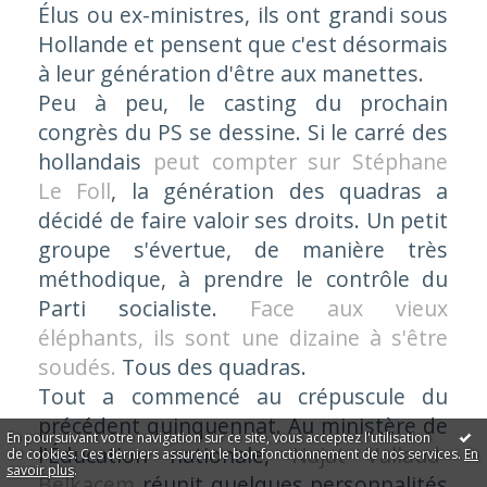
Élus ou ex-ministres, ils ont grandi sous
Hollande et pensent que c'est désormais
à leur génération d'être aux manettes.
Peu à peu, le casting du prochain
congrès du PS se dessine. Si le carré des
hollandais
peut compter sur Stéphane
Le Foll
, la génération des quadras a
décidé de faire valoir ses droits. Un petit
groupe s'évertue, de manière très
méthodique, à prendre le contrôle du
Parti socialiste.
Face aux vieux
éléphants, ils sont une dizaine à s'être
soudés.
Tous des quadras.
Tout a commencé au crépuscule du
précédent quinquennat. Au ministère de
En poursuivant votre navigation sur ce site, vous acceptez l'utilisation
l'Éducation nationale,
Najat Vallaud-
de cookies. Ces derniers assurent le bon fonctionnement de nos services.
En
savoir plus
.
Belkacem
réunit quelques personnalités