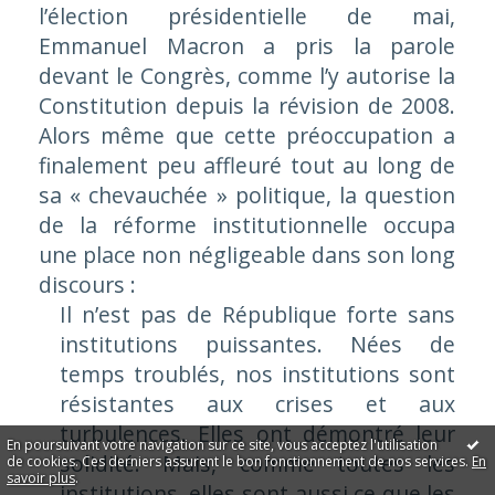
l’élection présidentielle de mai,
Emmanuel Macron a pris la parole
devant le Congrès, comme l’y autorise la
Constitution depuis la révision de 2008.
Alors même que cette préoccupation a
finalement peu affleuré tout au long de
sa « chevauchée » politique, la question
de la réforme institutionnelle occupa
une place non négligeable dans son long
discours :
Il n’est pas de République forte sans
institutions puissantes. Nées de
temps troublés, nos institutions sont
résistantes aux crises et aux
turbulences. Elles ont démontré leur
En poursuivant votre navigation sur ce site, vous acceptez l'utilisation
solidité. Mais, comme toutes les
de cookies. Ces derniers assurent le bon fonctionnement de nos services.
En
savoir plus
.
institutions, elles sont aussi ce que les