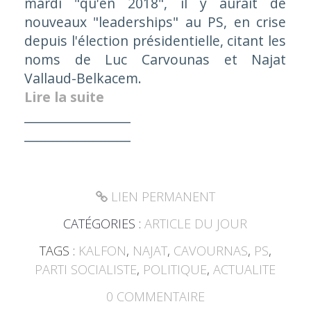
mardi "qu'en 2018", il y aurait de
nouveaux "leaderships" au PS, en crise
depuis l'élection présidentielle, citant les
noms de Luc Carvounas et Najat
Vallaud-Belkacem.
Lire la suite
_________________
_________________
LIEN PERMANENT
CATÉGORIES :
ARTICLE DU JOUR
TAGS :
KALFON
,
NAJAT
,
CAVOURNAS
,
PS
,
PARTI SOCIALISTE
,
POLITIQUE
,
ACTUALITE
0
COMMENTAIRE