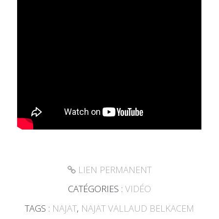
LIEN PERMANENT
CATÉGORIES :
VIDÉO
TAGS :
NAJAT
,
NAJAT VALLAUD BELKACEM