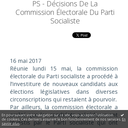
PS - Décisions De La
Commission Électorale Du Parti
Socialiste
16 mai 2017
Réunie lundi 15 mai, la commission
électorale du Parti socialiste a procédé à
l’investiture de nouveaux candidats aux
élections législatives dans diverses
circonscriptions qui restaient à pourvoir.
Par ailleurs, la commission électorale a
arrêté que les candidats précédemment
En poursuivant votre navigation sur ce site, vous acceptez l'utilisation
de cookies. Ces derniers assurent le bon fonctionnement de nos services.
En
investis par le Parti socialiste qui ont
savoir plus
.