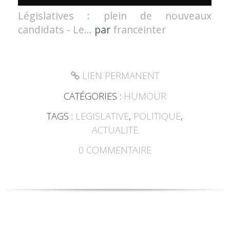
Législatives : plein de nouveaux
candidats - Le...
par
franceinter
LIEN PERMANENT
CATÉGORIES :
HUMOUR
TAGS :
LEGISLATIVE
,
POLITIQUE
,
ACTUALITE
0
COMMENTAIRE