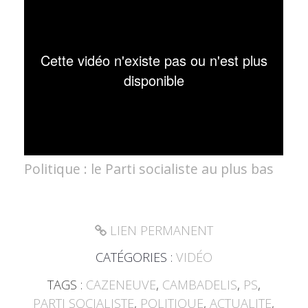
Politique : le Parti socialiste au plus bas
LIEN PERMANENT
CATÉGORIES :
VIDÉO
TAGS :
CAZENEUVE
,
CAMBADELIS
,
PS
,
PARTI SOCIALISTE
,
POLITIQUE
,
ACTUALITE
,