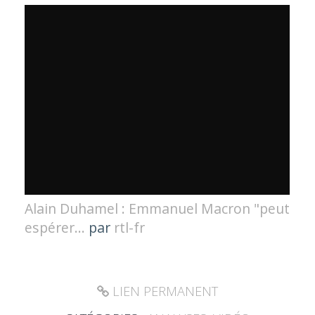
Alain Duhamel : Emmanuel Macron "peut
espérer...
par
rtl-fr
LIEN PERMANENT