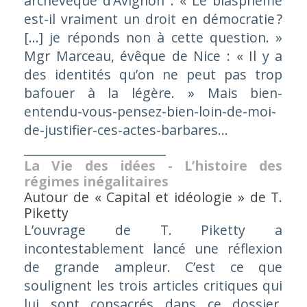
archevêque d’Avignon :
« Le blasphème
est-il vraiment un droit en démocratie ?
[…]
je réponds non à cette question. »
Mgr Marceau, évêque de Nice :
« Il y a
des identités qu’on ne peut pas trop
bafouer à la légère. »
Mais bien-
entendu-vous-pensez-bien-loin-de-moi-
de-justifier-ces-actes-barbares…
_______________________
La Vie des idées - L’histoire des
régimes inégalitaires
Autour de «
Capital et idéologie
» de T.
Piketty
L’ouvrage de T. Piketty a
incontestablement lancé une réflexion
de grande ampleur. C’est ce que
soulignent les trois articles critiques qui
lui sont consacrés dans ce dossier,