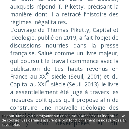
auxquels répond T. Piketty, précisant la
manière dont il a retracé l’histoire des
régimes inégalitaires.
L’ouvrage de Thomas Piketty,
Capital et
idéologie
, publié en 2019, a fait l’objet de
discussions nourries dans la presse
française. Salué comme un livre majeur,
qui poursuit le travail commencé avec la
publication de
Les hauts revenus en
e
France au
XX
siècle
(Seuil, 2001) et du
e
Capital au
XXI
siècle
(Seuil, 2013), le livre
a essentiellement été jugé à travers les
mesures politiques qu’il propose afin de
construire une nouvelle idéologie des
inégalités. Les perspectives historiques
En poursuivant votre navigation sur ce site, vous acceptez l'utilisation
de cookies. Ces derniers assurent le bon fonctionnement de nos services.
En
qui y sont développées et qui
savoir plus
.