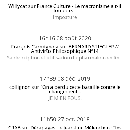
Willycat
sur
France Culture - Le macronisme a t-il
toujours...
Imposture
16h16
08
août 2020
François Carmignola
sur
BERNARD STIEGLER //
Antivirus Philosophique Nº14
Sa description et utilisation du pharmakon en fin...
17h39
08
déc. 2019
collignon
sur
"On a perdu cette bataille contre le
changement...
JE M'EN FOUS.
11h50
27
oct. 2018
CRAB
sur
Dérapages de Jean-Luc Mélenchon : "les