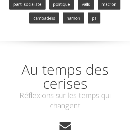
parti socialiste
politique
valls
macron
cambadelis
hamon
ps
Au temps des
cerises
Réflexions sur les temps qui
changent