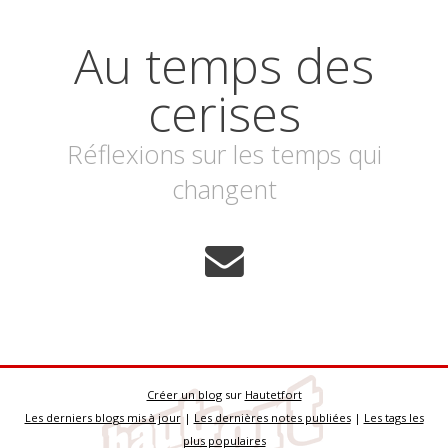
Au temps des
cerises
Réflexions sur les temps qui
changent
Créer un blog
sur
Hautetfort
Les derniers blogs mis à jour
|
Les dernières notes publiées
|
Les tags les
plus populaires