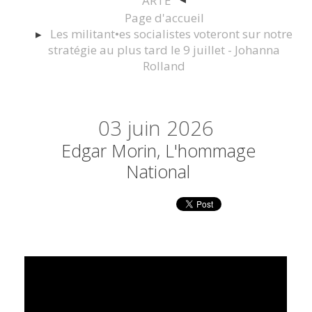
ARTE
Page d'accueil
Les militant•es socialistes voteront sur notre
stratégie au plus tard le 9 juillet - Johanna
Rolland
03
juin 2026
Edgar Morin, L'hommage
National