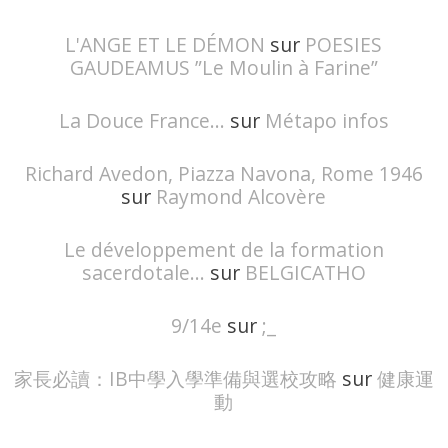
L'ANGE ET LE DÉMON
sur
POESIES
GAUDEAMUS ”Le Moulin à Farine”
La Douce France...
sur
Métapo infos
Richard Avedon, Piazza Navona, Rome 1946
sur
Raymond Alcovère
Le développement de la formation
sacerdotale...
sur
BELGICATHO
9/14e
sur
;_
家長必讀：IB中學入學準備與選校攻略
sur
健康運
動