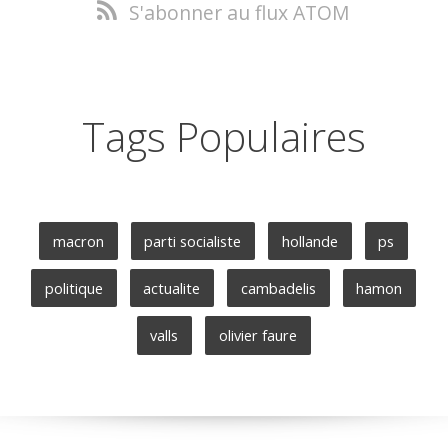
S'abonner au flux ATOM
Tags Populaires
macron
parti socialiste
hollande
ps
politique
actualite
cambadelis
hamon
valls
olivier faure