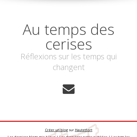
Au temps des
cerises
Réflexions sur les temps qui
changent
Créer un blog
sur
Hautetfort
Les derniers blogs mis à jour
|
Les dernières notes publiées
|
Les tags les