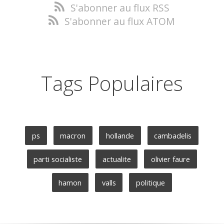
S'abonner au flux RSS
S'abonner au flux ATOM
Tags Populaires
ps
macron
hollande
cambadelis
parti socialiste
actualite
olivier faure
hamon
valls
politique