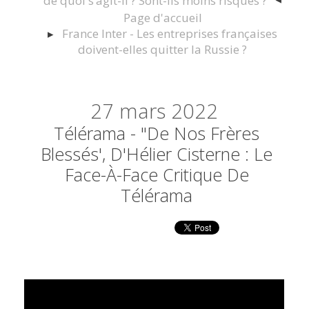
de quoi s’agit-il ? Sont-ils moins risqués ?
Page d'accueil
France Inter - Les entreprises françaises
doivent-elles quitter la Russie ?
27
mars 2022
Télérama - "De Nos Frères
Blessés', D'Hélier Cisterne : Le
Face-À-Face Critique De
Télérama