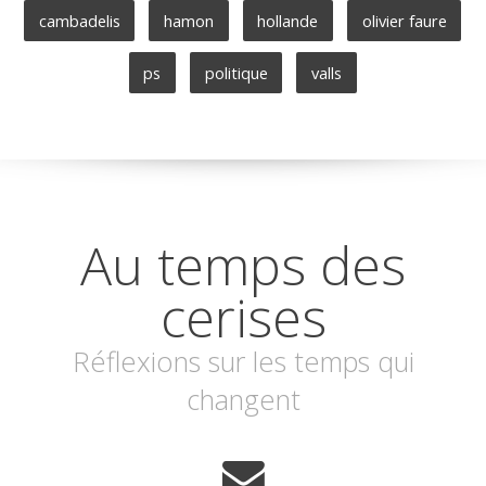
cambadelis
hamon
hollande
olivier faure
ps
politique
valls
Au temps des
cerises
Réflexions sur les temps qui
changent