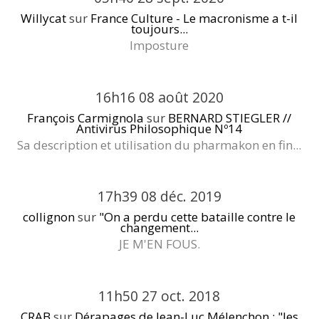
Willycat
sur
France Culture - Le macronisme a t-il
toujours...
Imposture
16h16
08
août 2020
François Carmignola
sur
BERNARD STIEGLER //
Antivirus Philosophique Nº14
Sa description et utilisation du pharmakon en fin...
17h39
08
déc. 2019
collignon
sur
"On a perdu cette bataille contre le
changement...
JE M'EN FOUS.
11h50
27
oct. 2018
CRAB
sur
Dérapages de Jean-Luc Mélenchon : "les