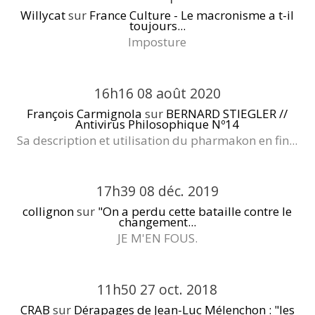
Willycat
sur
France Culture - Le macronisme a t-il
toujours...
Imposture
16h16
08
août 2020
François Carmignola
sur
BERNARD STIEGLER //
Antivirus Philosophique Nº14
Sa description et utilisation du pharmakon en fin...
17h39
08
déc. 2019
collignon
sur
"On a perdu cette bataille contre le
changement...
JE M'EN FOUS.
11h50
27
oct. 2018
CRAB
sur
Dérapages de Jean-Luc Mélenchon : "les