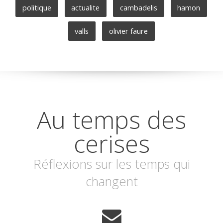
politique
actualite
cambadelis
hamon
valls
olivier faure
Au temps des
cerises
Réflexions sur les temps qui
changent