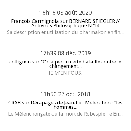
16h16
08
août 2020
François Carmignola
sur
BERNARD STIEGLER //
Antivirus Philosophique Nº14
Sa description et utilisation du pharmakon en fin...
17h39
08
déc. 2019
collignon
sur
"On a perdu cette bataille contre le
changement...
JE M'EN FOUS.
11h50
27
oct. 2018
CRAB
sur
Dérapages de Jean-Luc Mélenchon : "les
hommes...
Le Mélenchongate ou la mort de Robespierre En...