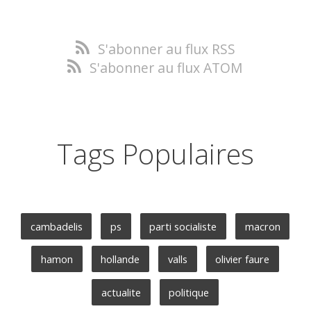
S'abonner au flux RSS
S'abonner au flux ATOM
Tags Populaires
cambadelis
ps
parti socialiste
macron
hamon
hollande
valls
olivier faure
actualite
politique