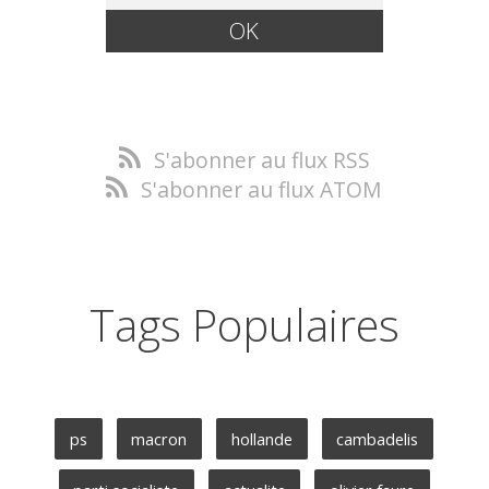
S'abonner au flux RSS
S'abonner au flux ATOM
Tags Populaires
ps
macron
hollande
cambadelis