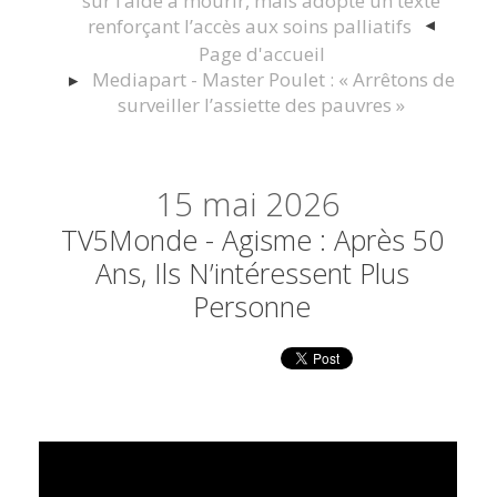
sur l’aide à mourir, mais adopte un texte
renforçant l’accès aux soins palliatifs
Page d'accueil
Mediapart - Master Poulet : « Arrêtons de
surveiller l’assiette des pauvres »
15
mai 2026
TV5Monde - Agisme : Après 50
Ans, Ils N’intéressent Plus
Personne