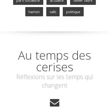
parti socialiste
actualite
olivier faure
hamon
valls
politique
Au temps des
cerises
Réflexions sur les temps qui
changent