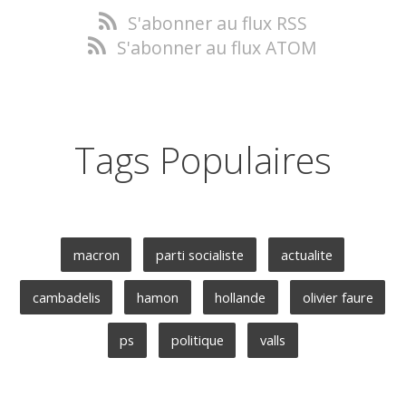
S'abonner au flux RSS
S'abonner au flux ATOM
Tags Populaires
macron
parti socialiste
actualite
cambadelis
hamon
hollande
olivier faure
ps
politique
valls