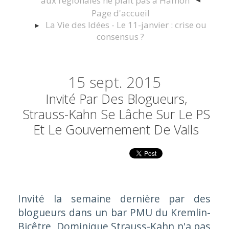
aux régionales ne plaît pas à Hamon
Page d'accueil
La Vie des Idées - Le 11-janvier : crise ou
consensus ?
15
sept. 2015
Invité Par Des Blogueurs,
Strauss-Kahn Se Lâche Sur Le PS
Et Le Gouvernement De Valls
Invité la semaine dernière par des
blogueurs dans un bar PMU du Kremlin-
Bicêtre, Dominique Strauss-Kahn n'a pas