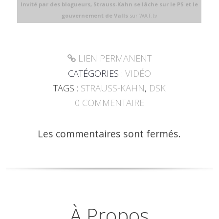
Invité par des blogueurs, Strauss-Kahn se lâche sur le PS et le
gouvernement de Valls
sur WAT.tv
LIEN PERMANENT
CATÉGORIES :
VIDÉO
TAGS :
STRAUSS-KAHN
,
DSK
0
COMMENTAIRE
Les commentaires sont fermés.
À Propos