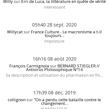
Willy
sur
Erri de Luca, la littérature en quête de vérité
intéressant
05h40
28
sept. 2020
Willycat
sur
France Culture - Le macronisme a t-il
toujours...
Imposture
16h16
08
août 2020
François Carmignola
sur
BERNARD STIEGLER //
Antivirus Philosophique Nº14
Sa description et utilisation du pharmakon en fin...
17h39
08
déc. 2019
collignon
sur
"On a perdu cette bataille contre le
changement...
JE M'EN FOUS.