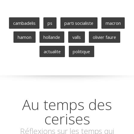
cambadelis
ps
parti socialiste
macron
hamon
hollande
valls
olivier faure
actualite
politique
Au temps des
cerises
Réflexions sur les temps qui