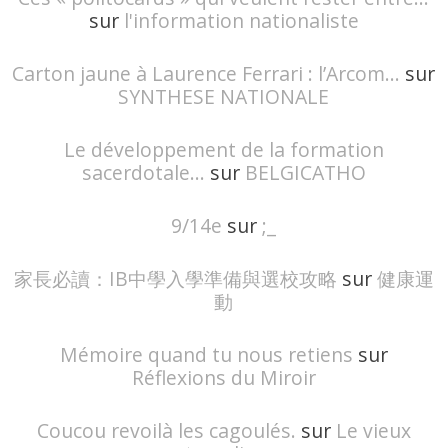
sur
l'information nationaliste
Carton jaune à Laurence Ferrari : l’Arcom...
sur
SYNTHESE NATIONALE
Le développement de la formation
sacerdotale...
sur
BELGICATHO
9/14e
sur
;_
家長必讀：IB中學入學準備與選校攻略
sur
健康運
動
Mémoire quand tu nous retiens
sur
Réflexions du Miroir
Coucou revoilà les cagoulés.
sur
Le vieux