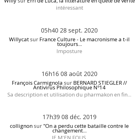
Willy
sur
Erri de Luca, la littérature en quête de vérité
intéressant
05h40
28
sept. 2020
Willycat
sur
France Culture - Le macronisme a t-il
toujours...
Imposture
16h16
08
août 2020
François Carmignola
sur
BERNARD STIEGLER //
Antivirus Philosophique Nº14
Sa description et utilisation du pharmakon en fin...
17h39
08
déc. 2019
collignon
sur
"On a perdu cette bataille contre le
changement...
JE M'EN FOUS.