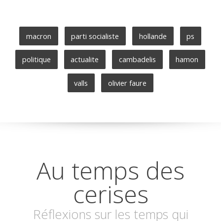
macron
parti socialiste
hollande
ps
politique
actualite
cambadelis
hamon
valls
olivier faure
Au temps des
cerises
Réflexions sur les temps qui