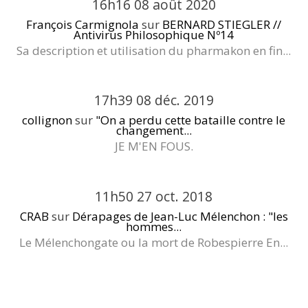
16h16
08
août 2020
François Carmignola
sur
BERNARD STIEGLER //
Antivirus Philosophique Nº14
Sa description et utilisation du pharmakon en fin...
17h39
08
déc. 2019
collignon
sur
"On a perdu cette bataille contre le
changement...
JE M'EN FOUS.
11h50
27
oct. 2018
CRAB
sur
Dérapages de Jean-Luc Mélenchon : "les
hommes...
Le Mélenchongate ou la mort de Robespierre En...