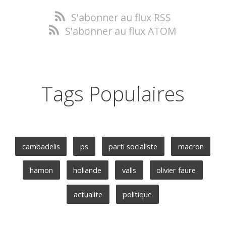
S'abonner au flux RSS
S'abonner au flux ATOM
Tags Populaires
cambadelis
ps
parti socialiste
macron
hamon
hollande
valls
olivier faure
actualite
politique