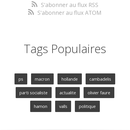
S'abonner au flux RSS
S'abonner au flux ATOM
Tags Populaires
ps
macron
hollande
cambadelis
parti socialiste
actualite
olivier faure
hamon
valls
politique