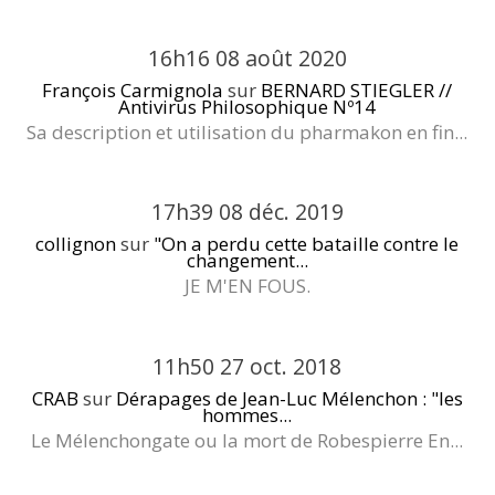
16h16
08
août 2020
François Carmignola
sur
BERNARD STIEGLER //
Antivirus Philosophique Nº14
Sa description et utilisation du pharmakon en fin...
17h39
08
déc. 2019
collignon
sur
"On a perdu cette bataille contre le
changement...
JE M'EN FOUS.
11h50
27
oct. 2018
CRAB
sur
Dérapages de Jean-Luc Mélenchon : "les
hommes...
Le Mélenchongate ou la mort de Robespierre En...