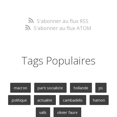
S'abonner au flux RSS
S'abonner au flux ATOM
Tags Populaires
macron
parti socialiste
hollande
ps
politique
actualite
cambadelis
hamon
valls
olivier faure