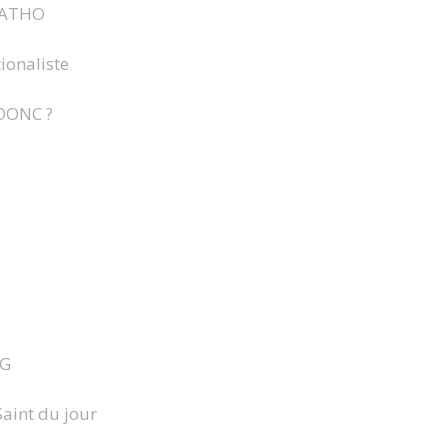
CATHO
ionaliste
DONC ?
OG
Saint du jour