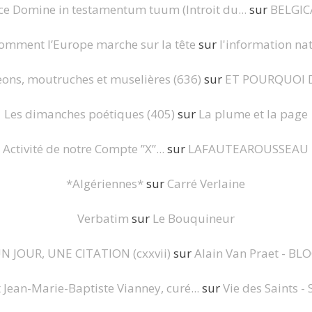
ce Domine in testamentum tuum (Introit du...
sur
BELGI
comment l’Europe marche sur la tête
sur
l'information nat
ns, moutruches et muselières (636)
sur
ET POURQUOI 
Les dimanches poétiques (405)
sur
La plume et la page
Activité de notre Compte ”X”...
sur
LAFAUTEAROUSSEAU
*Algériennes*
sur
Carré Verlaine
Verbatim
sur
Le Bouquineur
N JOUR, UNE CITATION (cxxvii)
sur
Alain Van Praet - BL
t Jean-Marie-Baptiste Vianney, curé...
sur
Vie des Saints - 