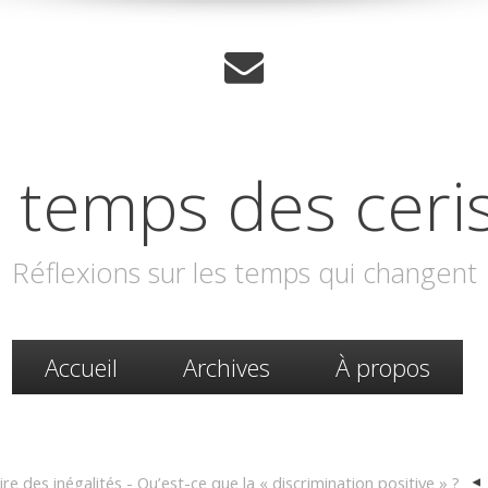
 temps des ceri
Réflexions sur les temps qui changent
Accueil
Archives
À propos
re des inégalités - Qu’est-ce que la « discrimination positive » ?