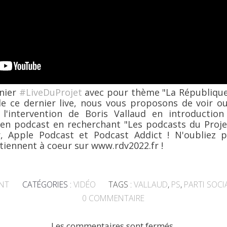
rnier
#LiveDuProjet
avec pour thème "La République 
e ce dernier live, nous vous proposons de voir o
e l'intervention de Boris Vallaud en introductio
 en podcast en recherchant "Les podcasts du Proje
r, Apple Podcast et Podcast Addict ! N'oubliez 
tiennent à coeur sur www.rdv2022.fr !
NT
CATÉGORIES :
VIDÉO
TAGS :
VALLAUD
,
PS
,
PARTI SOCI
0
COMMENTAIRE
Les commentaires sont fermés.