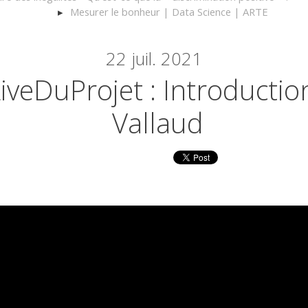
Mesurer le bonheur | Data Science | ARTE
22
juil. 2021
iveDuProjet : Introductio
Vallaud