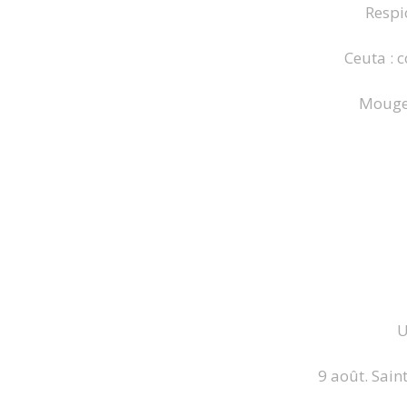
Respi
Ceuta : 
Mougeo
U
9 août. Sain