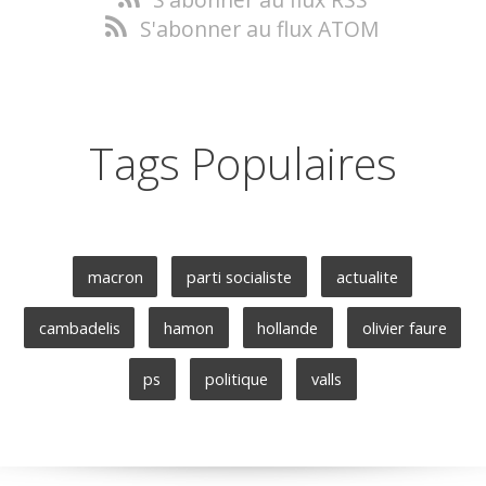
S'abonner au flux ATOM
Tags Populaires
macron
parti socialiste
actualite
cambadelis
hamon
hollande
olivier faure
ps
politique
valls