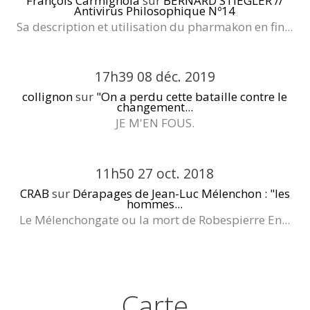
François Carmignola
sur
BERNARD STIEGLER //
Antivirus Philosophique Nº14
Sa description et utilisation du pharmakon en fin...
17h39
08
déc. 2019
collignon
sur
"On a perdu cette bataille contre le
changement...
JE M'EN FOUS.
11h50
27
oct. 2018
CRAB
sur
Dérapages de Jean-Luc Mélenchon : "les
hommes...
Le Mélenchongate ou la mort de Robespierre En...
Carte