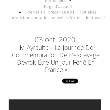
immortel ?
Page d'accueil
Uberisé·e·s, précarisé·e·s [...] : Quelles
protections pour les nouvelles formes de travail ?
03
oct. 2020
JM Ayrault : « La Journée De
Commémoration De L’esclavage
Devrait Être Un Jour Férié En
France »