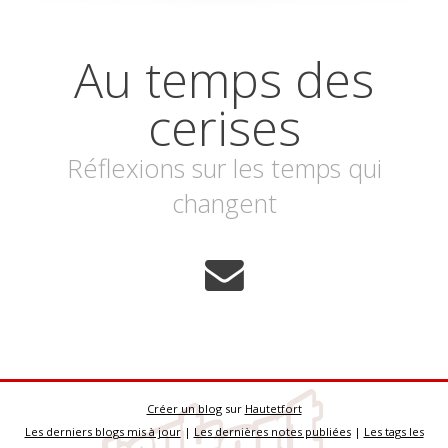
Au temps des
cerises
Réflexions sur les temps qui
changent
Créer un blog
sur
Hautetfort
Les derniers blogs mis à jour
|
Les dernières notes publiées
|
Les tags les