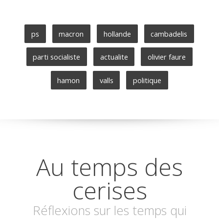
ps
macron
hollande
cambadelis
parti socialiste
actualite
olivier faure
hamon
valls
politique
Au temps des
cerises
Réflexions sur les temps qui