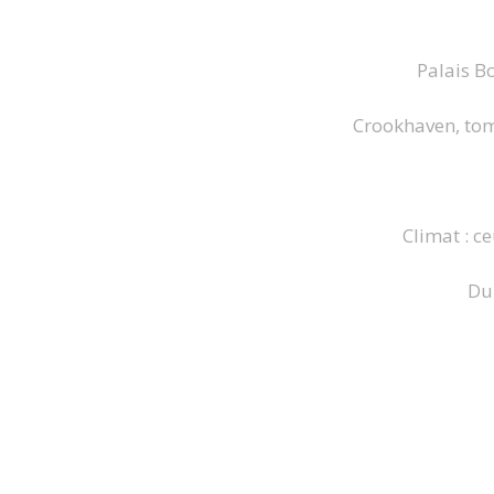
Palais B
Crookhaven, tome
Climat : c
Dur