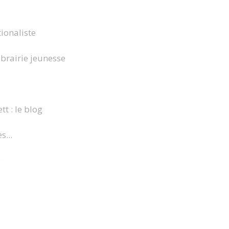
ionaliste
brairie jeunesse
tt : le blog
s...
9