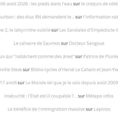
06 août 2026 : les pieds dans l'eau
sur
le croquis de côté
ourbon : des élus RN demandent le...
sur
l'information nat
 2, le labyrinthe oublié
sur
Les Sandales d'Empédocle li
Le calvaire de Saumos
sur
Docteur Sangsue
eux qui ”rabâchent comme des ânes”
sur
Patrice de Plunke
ville Steve
sur
Biblio-cycles d'Hervé Le Cahain et Jean-Yve
17 ans!!!
sur
Le Monde tel que je le vois depuis août 200
Insécurité : l'Etat est-il coupable ?...
sur
Métapo infos
Le bénéfice de l'immigration massive
sur
Lapinos