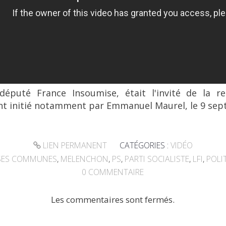
député France Insoumise, était l'invité de la 
initié notamment par Emmanuel Maurel, le 9 sep
LIEN PERMANENT
CATÉGORIES :
VIDÉO
SES COMMUNES
,
MELENCHON
,
PS
,
PARTI SOCIALISTE
,
LFI
,
POLI
0
COMMENTAIRE
Les commentaires sont fermés.