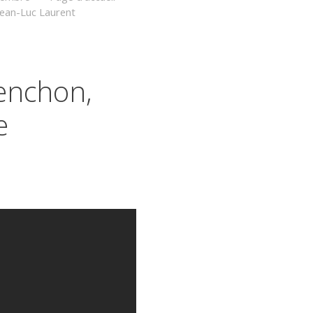
Jean-Luc Laurent
enchon,
e