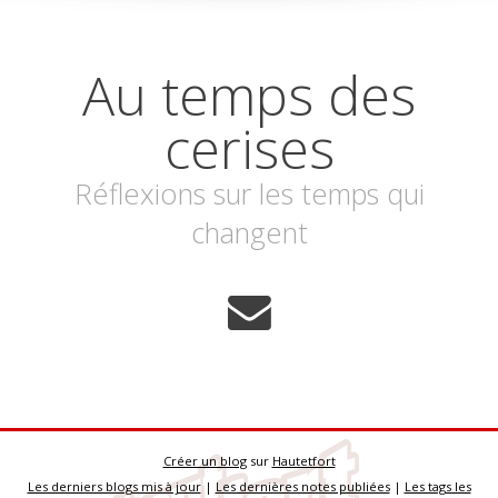
Au temps des
cerises
Réflexions sur les temps qui
changent
Créer un blog
sur
Hautetfort
Les derniers blogs mis à jour
|
Les dernières notes publiées
|
Les tags les