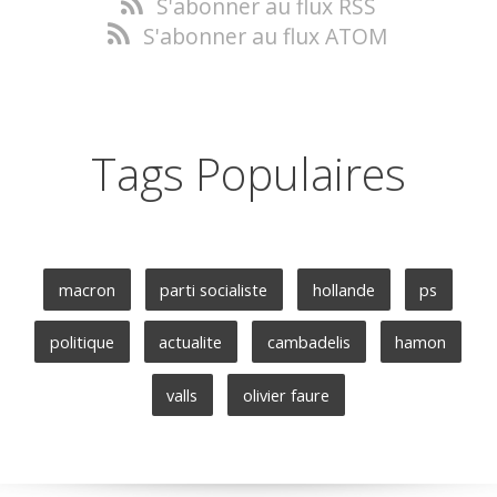
S'abonner au flux RSS
S'abonner au flux ATOM
Tags Populaires
macron
parti socialiste
hollande
ps
politique
actualite
cambadelis
hamon
valls
olivier faure