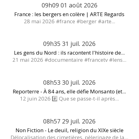
09h09
01
août 2026
France : les bergers en colère | ARTE Regards
28 mai 2026 #france #berger #arte...
09h35
31
juil. 2026
Les gens du Nord : ils racontent l'histoire de...
21 mai 2026 #documentaire #francetv #lens...
08h53
30
juil. 2026
Reporterre - À 84 ans, elle défie Monsanto (et...
12 juin 2026 #️⃣ Que se passe-t-il après...
08h57
29
juil. 2026
Non Fiction - Le deuil, religion du XIXe siècle
Délocalisation des cimetières, pèlerinage de la...