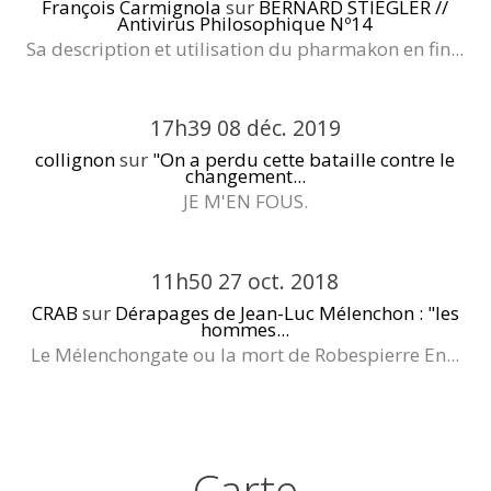
François Carmignola
sur
BERNARD STIEGLER //
Antivirus Philosophique Nº14
Sa description et utilisation du pharmakon en fin...
17h39
08
déc. 2019
collignon
sur
"On a perdu cette bataille contre le
changement...
JE M'EN FOUS.
11h50
27
oct. 2018
CRAB
sur
Dérapages de Jean-Luc Mélenchon : "les
hommes...
Le Mélenchongate ou la mort de Robespierre En...
Carte