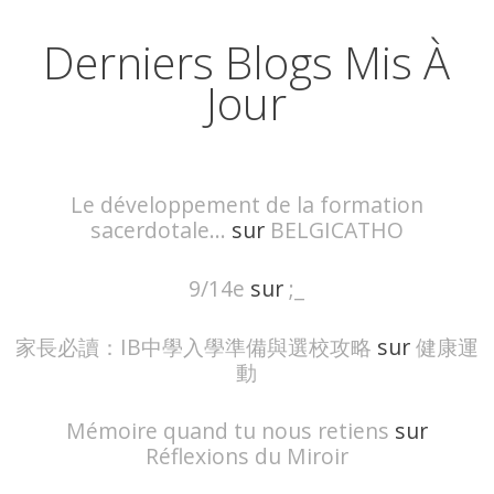
Derniers Blogs Mis À
Jour
Le développement de la formation
sacerdotale...
sur
BELGICATHO
9/14e
sur
;_
家長必讀：IB中學入學準備與選校攻略
sur
健康運
動
Mémoire quand tu nous retiens
sur
Réflexions du Miroir