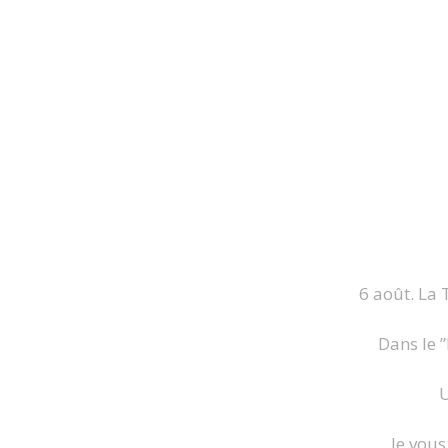
6 août. La 
Dans le ”
U
Je vous