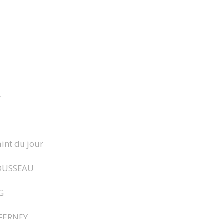
r
aint du jour
OUSSEAU
G
 FERNEY