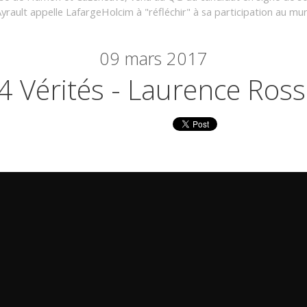
yrault appelle LafargeHolcim à "réfléchir" à sa participation au 
09
mars 2017
4 Vérités - Laurence Ross