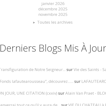
janvier 2026
décembre 2025
novembre 2025
Toutes les archives
Derniers Blogs Mis À Jou
Transfiguration de Notre Seigneur...
sur
Vie des Saints - S
Fonds lafautearousseau”, découvrez......
sur
LAFAUTEAR
N JOUR, UNE CITATION (cxxiv)
sur
Alain Van Praet - BLO
 enverrai tout ce qu’il y aura de...
sur
VIE DU CHATEAU à