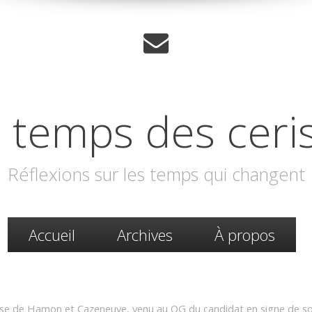
 temps des ceri
Réflexions sur les temps qui changent
Accueil
Archives
À propos
se de Hamon et Cazeneuve, venu au QG du candidat en signe de so