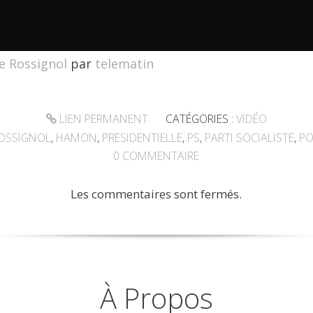
ce Rossignol
par
telematin
LIEN PERMANENT
CATÉGORIES :
VIDÉO
OSSIGNOL
,
HAMON
,
PRESIDENTIELLE
,
PS
,
PARTI SOCIALISTE
,
PO
0
COMMENTAIRE
Les commentaires sont fermés.
À Propos