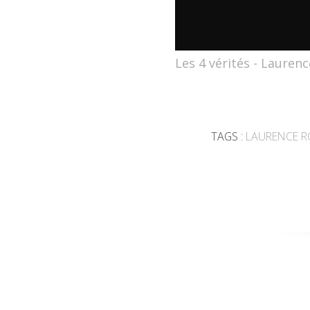
Les 4 vérités - Lauren
TAGS :
LAURENCE R