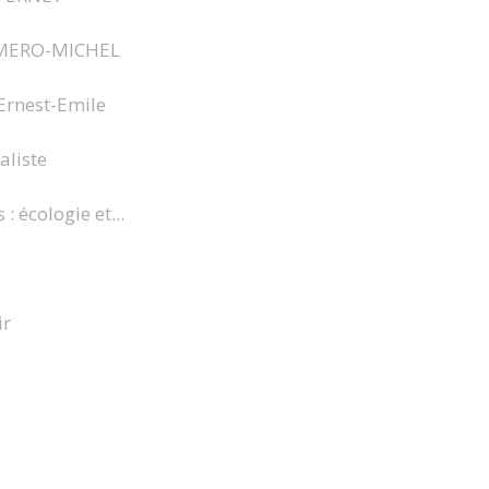
ROMERO-MICHEL
 Ernest-Emile
aliste
: écologie et...
ir