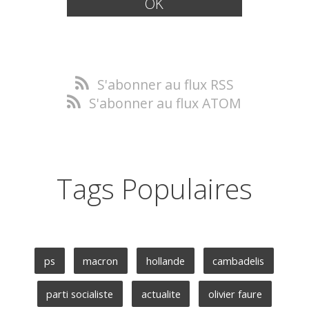
S'abonner au flux RSS
S'abonner au flux ATOM
Tags Populaires
ps
macron
hollande
cambadelis
parti socialiste
actualite
olivier faure