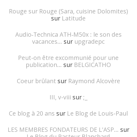
Rouge sur Rouge (Sara, cuisine Dolomites)
sur
Latitude
Audio‑Technica ATH‑M50x : le son des
vacances...
sur
upgradepc
Peut-on être excommunié pour une
publication...
sur
BELGICATHO
Coeur brûlant
sur
Raymond Alcovère
III, v-viii
sur
;_
Ce blog à 20 ans
sur
Le Blog de Louis-Paul
LES MEMBRES FONDATEURS DE L'ASP...
sur
Le Blog du Pasteur Blanchard