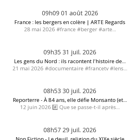
09h09
01
août 2026
France : les bergers en colère | ARTE Regards
28 mai 2026 #france #berger #arte...
09h35
31
juil. 2026
Les gens du Nord : ils racontent l'histoire de...
21 mai 2026 #documentaire #francetv #lens...
08h53
30
juil. 2026
Reporterre - À 84 ans, elle défie Monsanto (et...
12 juin 2026 #️⃣ Que se passe-t-il après...
08h57
29
juil. 2026
Non Fiction - Le deuil, religion du XIXe siècle