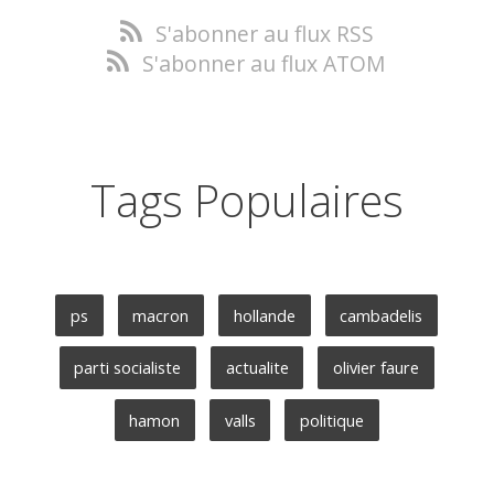
S'abonner au flux RSS
S'abonner au flux ATOM
Tags Populaires
ps
macron
hollande
cambadelis
parti socialiste
actualite
olivier faure
hamon
valls
politique