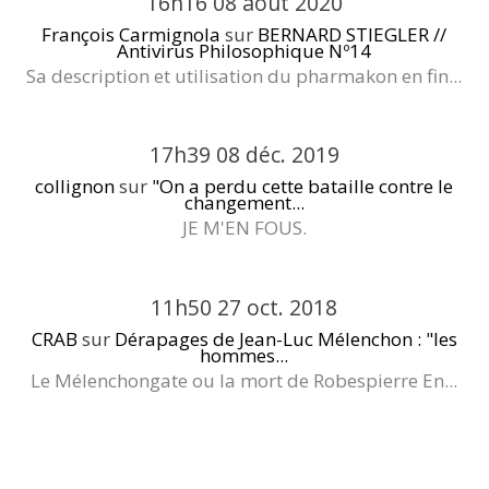
16h16
08
août 2020
François Carmignola
sur
BERNARD STIEGLER //
Antivirus Philosophique Nº14
Sa description et utilisation du pharmakon en fin...
17h39
08
déc. 2019
collignon
sur
"On a perdu cette bataille contre le
changement...
JE M'EN FOUS.
11h50
27
oct. 2018
CRAB
sur
Dérapages de Jean-Luc Mélenchon : "les
hommes...
Le Mélenchongate ou la mort de Robespierre En...