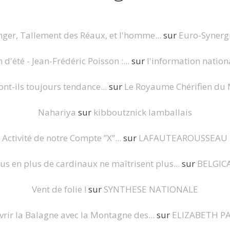
nger, Tallement des Réaux, et l'homme...
sur
Euro-Synerg
d'été - Jean-Frédéric Poisson :...
sur
l'information nation
nt-ils toujours tendance...
sur
Le Royaume Chérifien du 
Nahariya
sur
kibboutznick lamballais
Activité de notre Compte ”X”...
sur
LAFAUTEAROUSSEAU
us en plus de cardinaux ne maîtrisent plus...
sur
BELGIC
Vent de folie !
sur
SYNTHESE NATIONALE
rir la Balagne avec la Montagne des...
sur
ELIZABETH P