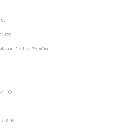
ies
aliste
Maroc, Chihab25.«On...
ATHO
ARDON