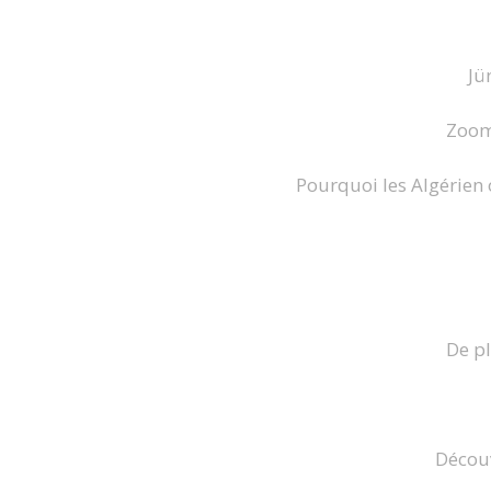
Jü
Zoom 
Pourquoi les Algérien o
De pl
Découv