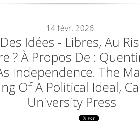
14
févr. 2026
 Des Idées - Libres, Au R
ire ? À Propos De : Quenti
 As Independence. The M
g Of A Political Ideal, C
University Press