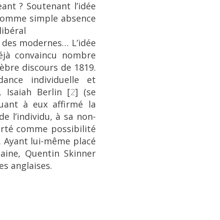
eant
? Soutenant l’idée
e comme simple absence
libéral
té des modernes… L’idée
déjà convaincu nombre
lèbre discours de 1819.
ance individuelle et
, Isaiah Berlin
[
2
]
(se
ant à eux affirmé la
de l’individu, à sa non-
berté comme possibilité
e. Ayant lui-même placé
caine, Quentin Skinner
s anglaises.