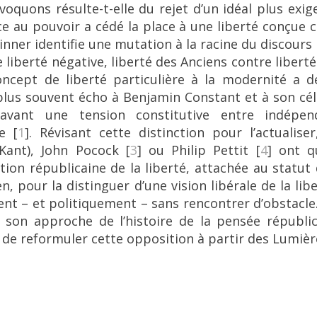
voquons résulte-t-elle du rejet d’un idéal plus exig
ce au pouvoir a cédé la place à une liberté conçu
nner identifie une mutation à la racine du discours 
e liberté négative, liberté des Anciens contre liber
concept de liberté particulière à la modernité a 
 plus souvent écho à Benjamin Constant et à son cé
 avant une tension constitutive entre indépend
e
[
1
]
. Révisant cette distinction pour l’actualiser
Kant), John Pocock
[
3
]
ou Philip Pettit
[
4
]
ont qu
ition républicaine de la liberté, attachée au statut 
, pour la distinguer d’une vision libérale de la li
ent – et politiquement – sans rencontrer d’obstacl
 son approche de l’histoire de la pensée républi
de reformuler cette opposition à partir des Lumière