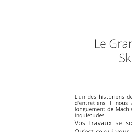
Le Gra
Sk
L'un des historiens d
d'entretiens. Il nou
longuement de Machiav
inquiétudes.
Vos travaux se so
Qu’est-ce qui vous 