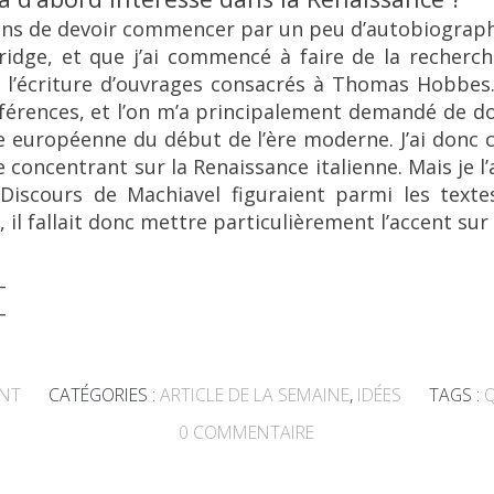
ains de devoir commencer par un peu d’autobiographi
dge, et que j’ai commencé à faire de la recherche
 l’écriture d’ouvrages consacrés à Thomas Hobbes. P
érences, et l’on m’a principalement demandé de do
ue européenne du début de l’ère moderne. J’ai don
concentrant sur la Renaissance italienne. Mais je l’a
s
Discours
de Machiavel figuraient parmi les textes
, il fallait donc mettre particulièrement l’accent sur
_
_
ENT
CATÉGORIES :
ARTICLE DE LA SEMAINE
,
IDÉES
TAGS :
0
COMMENTAIRE