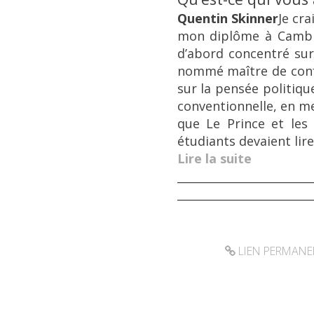
Quentin Skinner
Je cr
mon diplôme à Cambri
d’abord concentré sur
nommé maître de conf
sur la pensée politiq
conventionnelle, en me 
que
Le Prince
et le
étudiants devaient lire
Lire la suite
________________________
________________________
LIEN PERMAN