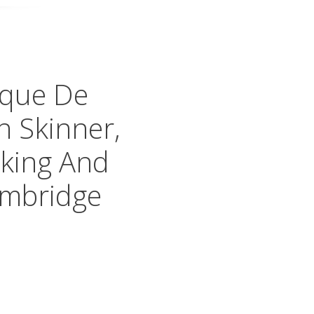
isque De
n Skinner,
aking And
ambridge