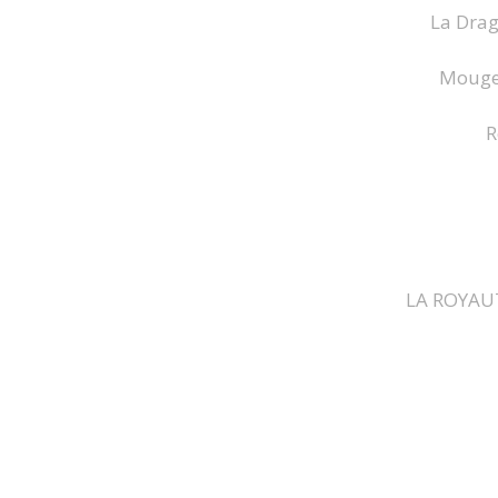
La Drag
Mougeo
R
LA ROYAUT