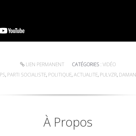
LIEN PERMANENT
CATÉGORIES :
VIDÉO
PS
,
PARTI SOCIALISTE
,
POLITIQUE
,
ACTUALITE
,
PULVZR
,
DAMAN
À Propos