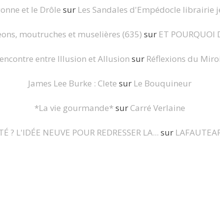
onne et le Drôle
sur
Les Sandales d'Empédocle librairie 
ns, moutruches et muselières (635)
sur
ET POURQUOI 
encontre entre Illusion et Allusion
sur
Réflexions du Miro
James Lee Burke : Clete
sur
Le Bouquineur
*La vie gourmande*
sur
Carré Verlaine
É ? L'IDÉE NEUVE POUR REDRESSER LA...
sur
LAFAUTEA