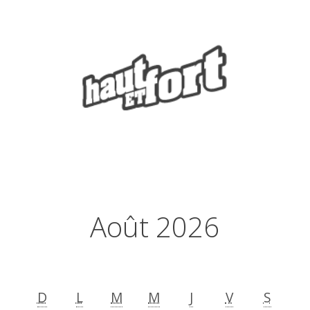
Août 2026
D
L
M
M
J
V
S