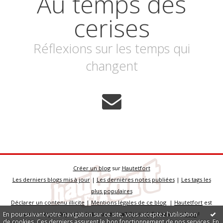
Au temps des
cerises
Réflexions sur les temps qui
changent
Créer un blog
sur
Hautetfort
Les derniers blogs mis à jour
|
Les dernières notes publiées
|
Les tags les
plus populaires
Déclarer un contenu illicite
|
Mentions légales de ce blog
|
Hautetfort
est
En poursuivant votre navigation sur ce site, vous acceptez l'utilisation
une marque déposée de la société talkSpirit | Créez votre
blog
!
de cookies. Ces derniers assurent le bon fonctionnement de nos services.
En