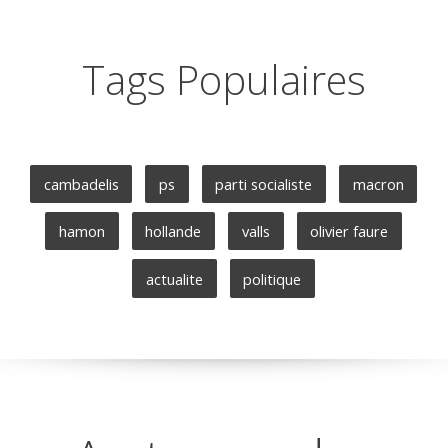
Tags Populaires
cambadelis
ps
parti socialiste
macron
hamon
hollande
valls
olivier faure
actualite
politique