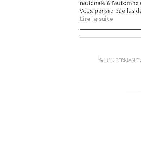
nationale à l’automne 
Vous pensez que les de
Lire la suite
________________________
________________________
LIEN PERMANE