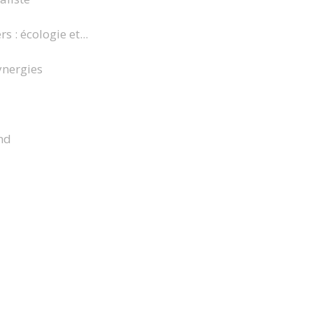
 : écologie et...
ynergies
nd