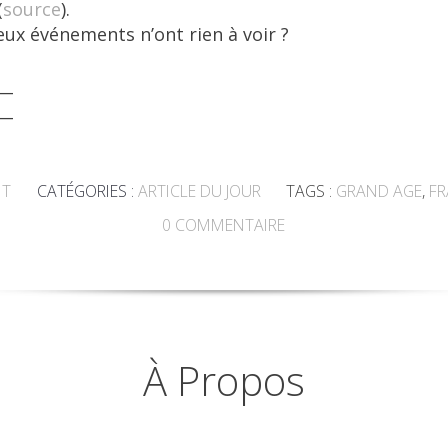
(
source
).
ux événements n’ont rien à voir ?
__
__
NT
CATÉGORIES :
ARTICLE DU JOUR
TAGS :
GRAND AGE
,
FR
0
COMMENTAIRE
À Propos