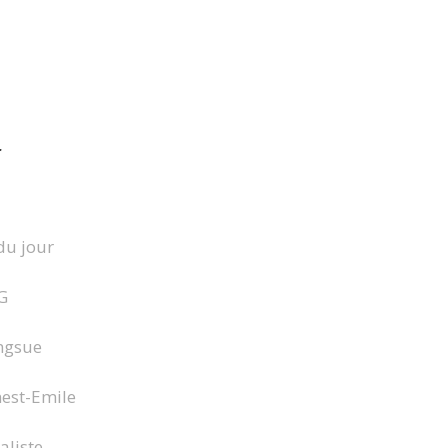
r
 du jour
G
ngsue
nest-Emile
aliste