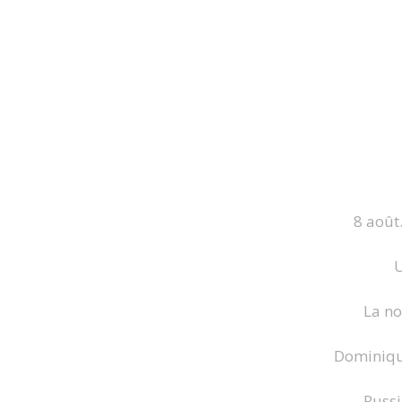
8 août.
U
La no
Dominique
Russi