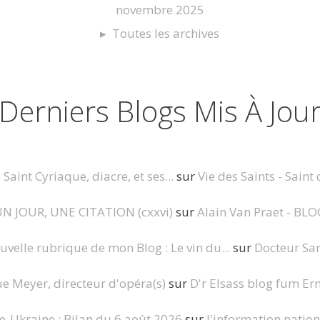
novembre 2025
Toutes les archives
Derniers Blogs Mis À Jou
 Saint Cyriaque, diacre, et ses...
sur
Vie des Saints - Saint
N JOUR, UNE CITATION (cxxvi)
sur
Alain Van Praet - BLO
uvelle rubrique de mon Blog : Le vin du...
sur
Docteur Sa
 Meyer, directeur d'opéra(s)
sur
D'r Elsass blog fum Er
e-Ukraine : Bilan du 6 août 2026
sur
l'information nation