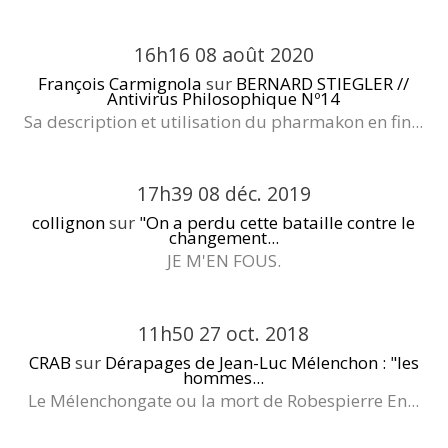
16h16
08
août 2020
François Carmignola
sur
BERNARD STIEGLER //
Antivirus Philosophique Nº14
Sa description et utilisation du pharmakon en fin...
17h39
08
déc. 2019
collignon
sur
"On a perdu cette bataille contre le
changement...
JE M'EN FOUS.
11h50
27
oct. 2018
CRAB
sur
Dérapages de Jean-Luc Mélenchon : "les
hommes...
Le Mélenchongate ou la mort de Robespierre En...