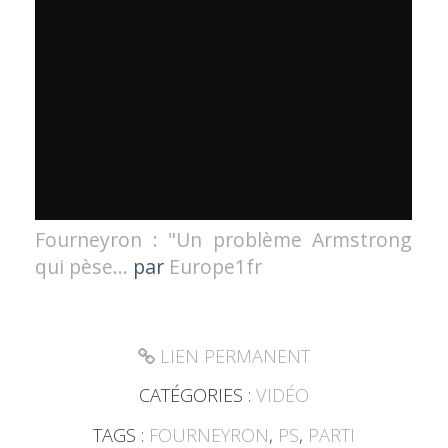
Fourneyron : "Un problème Armstrong
qui pèse...
par
Europe1fr
LIEN PERMANENT
CATÉGORIES :
VIDÉO
TAGS :
FOURNEYRON
,
PS
,
PARTI