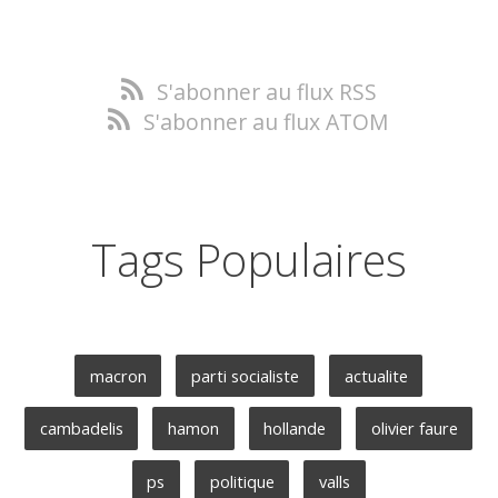
S'abonner au flux RSS
S'abonner au flux ATOM
Tags Populaires
macron
parti socialiste
actualite
cambadelis
hamon
hollande
olivier faure
ps
politique
valls