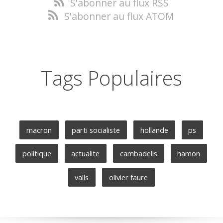
S'abonner au flux RSS
S'abonner au flux ATOM
Tags Populaires
macron
parti socialiste
hollande
ps
politique
actualite
cambadelis
hamon
valls
olivier faure