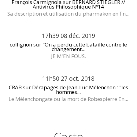
François Carmignola
sur
BERNARD STIEGLER //
Antivirus Philosophique Nº14
Sa description et utilisation du pharmakon en fin...
17h39
08
déc. 2019
collignon
sur
"On a perdu cette bataille contre le
changement...
JE M'EN FOUS.
11h50
27
oct. 2018
CRAB
sur
Dérapages de Jean-Luc Mélenchon : "les
hommes...
Le Mélenchongate ou la mort de Robespierre En...
Carte