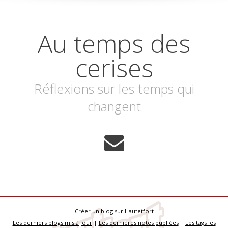
Au temps des
cerises
Réflexions sur les temps qui
changent
Créer un blog
sur
Hautetfort
Les derniers blogs mis à jour
|
Les dernières notes publiées
|
Les tags les