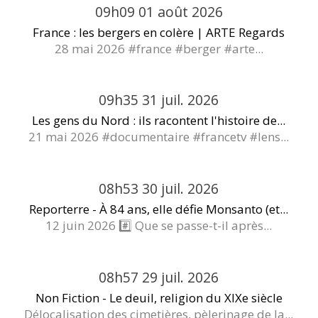
09h09
01
août 2026
France : les bergers en colère | ARTE Regards
28 mai 2026 #france #berger #arte...
09h35
31
juil. 2026
Les gens du Nord : ils racontent l'histoire de...
21 mai 2026 #documentaire #francetv #lens...
08h53
30
juil. 2026
Reporterre - À 84 ans, elle défie Monsanto (et...
12 juin 2026 #️⃣ Que se passe-t-il après...
08h57
29
juil. 2026
Non Fiction - Le deuil, religion du XIXe siècle
Délocalisation des cimetières, pèlerinage de la...