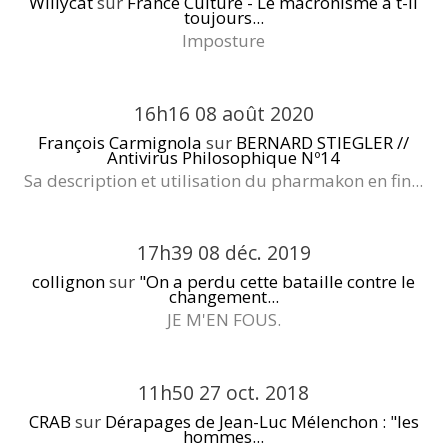
Willycat
sur
France Culture - Le macronisme a t-il
toujours...
Imposture
16h16
08
août 2020
François Carmignola
sur
BERNARD STIEGLER //
Antivirus Philosophique Nº14
Sa description et utilisation du pharmakon en fin...
17h39
08
déc. 2019
collignon
sur
"On a perdu cette bataille contre le
changement...
JE M'EN FOUS.
11h50
27
oct. 2018
CRAB
sur
Dérapages de Jean-Luc Mélenchon : "les
hommes...