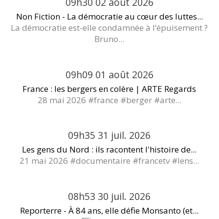
09h30
02
août 2026
Non Fiction - La démocratie au cœur des luttes...
La démocratie est-elle condamnée à l’épuisement ?
Bruno...
09h09
01
août 2026
France : les bergers en colère | ARTE Regards
28 mai 2026 #france #berger #arte...
09h35
31
juil. 2026
Les gens du Nord : ils racontent l'histoire de...
21 mai 2026 #documentaire #francetv #lens...
08h53
30
juil. 2026
Reporterre - À 84 ans, elle défie Monsanto (et...