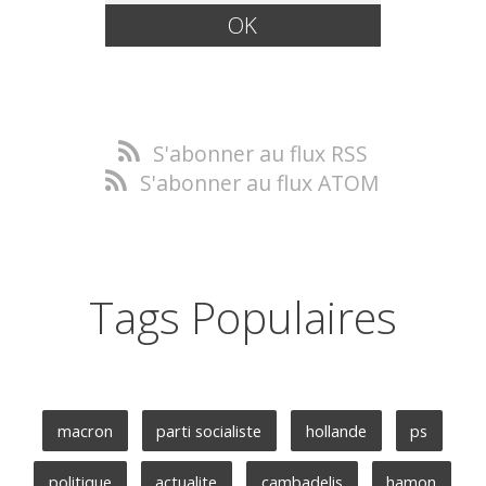
S'abonner au flux RSS
S'abonner au flux ATOM
Tags Populaires
macron
parti socialiste
hollande
ps
politique
actualite
cambadelis
hamon