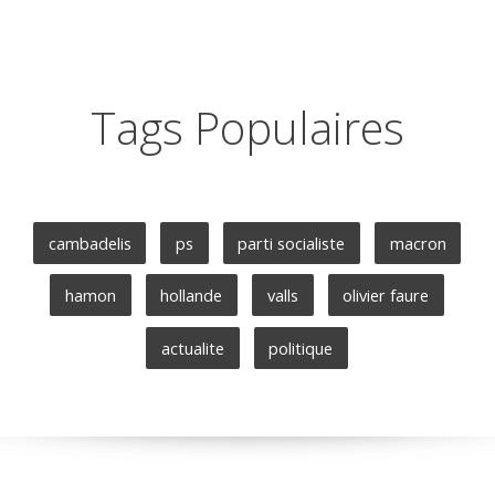
Tags Populaires
cambadelis
ps
parti socialiste
macron
hamon
hollande
valls
olivier faure
actualite
politique