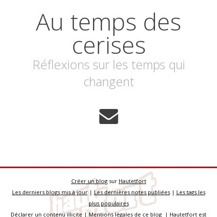
Au temps des
cerises
Réflexions sur les temps qui
changent
Créer un blog
sur
Hautetfort
Les derniers blogs mis à jour
|
Les dernières notes publiées
|
Les tags les
plus populaires
Déclarer un contenu illicite
|
Mentions légales de ce blog
|
Hautetfort
est