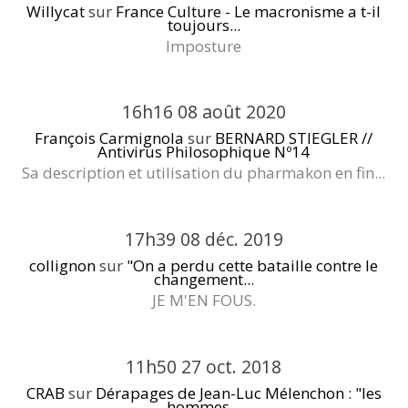
Willycat
sur
France Culture - Le macronisme a t-il
toujours...
Imposture
16h16
08
août 2020
François Carmignola
sur
BERNARD STIEGLER //
Antivirus Philosophique Nº14
Sa description et utilisation du pharmakon en fin...
17h39
08
déc. 2019
collignon
sur
"On a perdu cette bataille contre le
changement...
JE M'EN FOUS.
11h50
27
oct. 2018
CRAB
sur
Dérapages de Jean-Luc Mélenchon : "les
hommes...