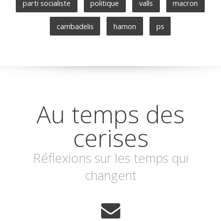
parti socialiste
politique
valls
macron
cambadelis
hamon
ps
Au temps des
cerises
Réflexions sur les temps qui
changent