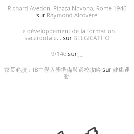
Richard Avedon, Piazza Navona, Rome 1946
sur
Raymond Alcovère
Le développement de la formation
sacerdotale...
sur
BELGICATHO
9/14e
sur
;_
家長必讀：IB中學入學準備與選校攻略
sur
健康運
動