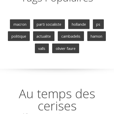
macron
parti socialiste
hollande
ps
politique
actualite
cambadelis
hamon
valls
olivier faure
Au temps des
cerises