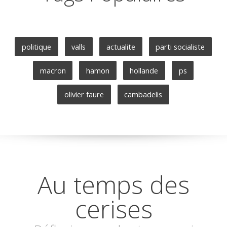
politique
valls
actualite
parti socialiste
macron
hamon
hollande
ps
olivier faure
cambadelis
Au temps des
cerises