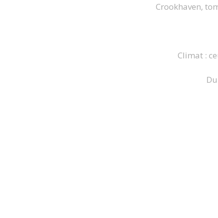
Crookhaven, tome
Climat : c
Dur