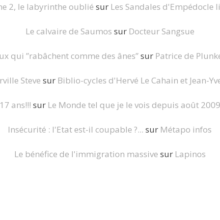
 2, le labyrinthe oublié
sur
Les Sandales d'Empédocle li
Le calvaire de Saumos
sur
Docteur Sangsue
eux qui ”rabâchent comme des ânes”
sur
Patrice de Plunke
ville Steve
sur
Biblio-cycles d'Hervé Le Cahain et Jean-Yve
17 ans!!!
sur
Le Monde tel que je le vois depuis août 200
Insécurité : l'Etat est-il coupable ?...
sur
Métapo infos
Le bénéfice de l'immigration massive
sur
Lapinos