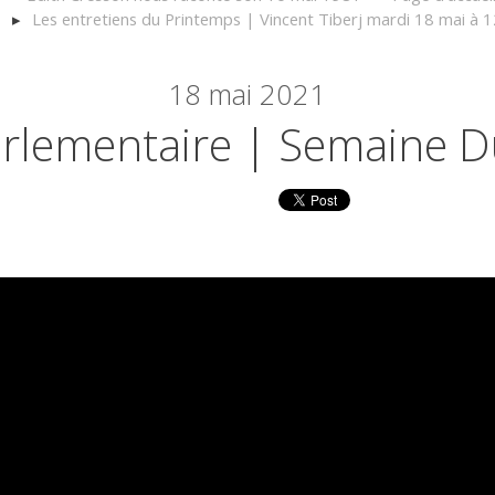
Les entretiens du Printemps | Vincent Tiberj mardi 18 mai à 
18
mai 2021
rlementaire | Semaine D