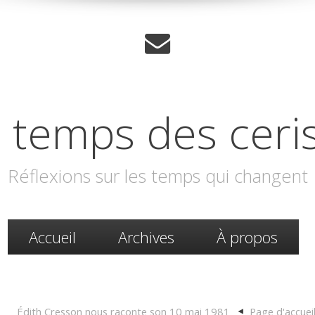
 temps des ceri
Réflexions sur les temps qui changent
Accueil
Archives
À propos
Édith Cresson nous raconte son 10 mai 1981
Page d'accuei