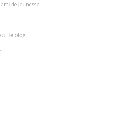
brairie jeunesse
tt : le blog
s...
9