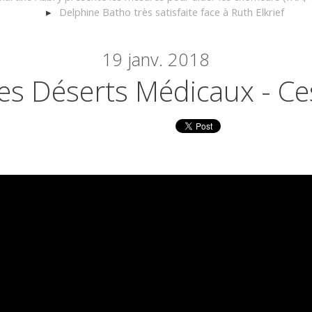
Delphine Batho très satisfaite face à Ruth Elkrief
19
janv. 2018
es Déserts Médicaux - Ce