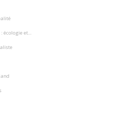
alité
 écologie et...
aliste
land
s