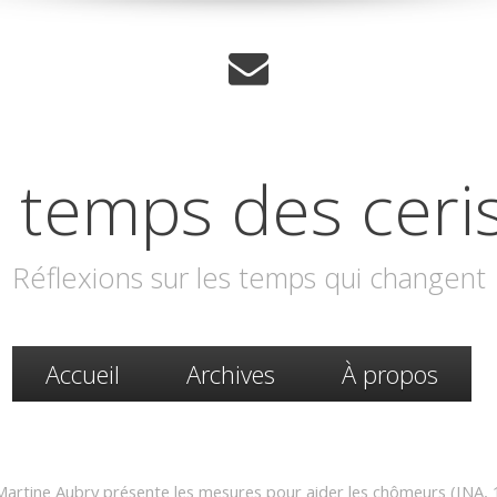
 temps des ceri
Réflexions sur les temps qui changent
Accueil
Archives
À propos
 Martine Aubry présente les mesures pour aider les chômeurs (INA,