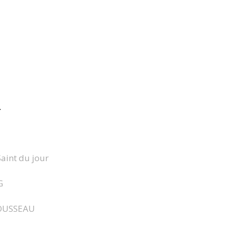
r
Saint du jour
G
OUSSEAU