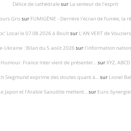
Délice de cathédrale
sur
La senteur de l'esprit
Jours Gris
sur
FUMIGÈNE - Derrière l'écran de fumée, la ré
c' Local le 07.08.2026 à Boult
sur
L'AN VERT de Vouziers :
e-Ukraine : Bilan du 5 août 2026
sur
l'information nation
Humour. France Inter vient de présenter...
sur
XYZ, ABCD
ch Siegmund exprime des doutes quant à...
sur
Lionel Ba
Le Japon et l’Arabie Saoudite mettent...
sur
Euro-Synergie