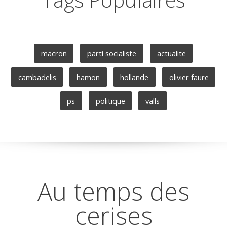
macron
parti socialiste
actualite
cambadelis
hamon
hollande
olivier faure
ps
politique
valls
Au temps des
cerises