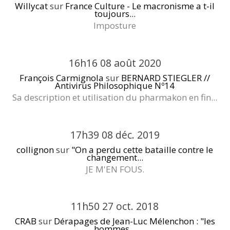
Willycat
sur
France Culture - Le macronisme a t-il
toujours...
Imposture
16h16
08
août 2020
François Carmignola
sur
BERNARD STIEGLER //
Antivirus Philosophique Nº14
Sa description et utilisation du pharmakon en fin...
17h39
08
déc. 2019
collignon
sur
"On a perdu cette bataille contre le
changement...
JE M'EN FOUS.
11h50
27
oct. 2018
CRAB
sur
Dérapages de Jean-Luc Mélenchon : "les
hommes...