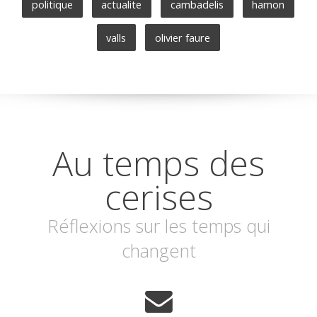
politique
actualite
cambadelis
hamon
valls
olivier faure
Au temps des
cerises
Réflexions sur les temps qui
changent